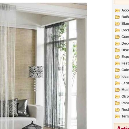
Acc
Bañ
Bla
Coc
Cum
Deco
Inte
Dis
Esp
Fest
Gale
Idea
Jard
Mue
Otro
Pasi
Reci
Terr