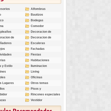
esorios
Alfombras
o
Bautizos
nco
Bodegas
ina
Comedor
pleaños
Decoracion de
Exteriores
racion de
Decoracion de
riores
Ocasiones
eñadores
Escaleras
Especiales
ejos
Fachadas
ividades
Fiestas
rias
Habitaciones
s y Estilo
Iluminacion
ines
Living
bles
Oficinas
s Lugares
Otros temas
llos
Pisos y
revestimientos
bidor
Rincones especiales
azas
Vestidor