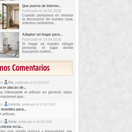
Que puerta de interior...
Publicado el 18.05.2026
Cuando pensamos en renovar
la decoración de nuestra casa,
solemos centrarnos...
Adaptar un hogar para...
Publicado el 14.04.2026
El hogar es nuestro refugio
personal, el lugar donde
buscamos confort,...
imos Comentarios
por
fito
,
publicado el 23.03.2022
er placas de...
y interesante el artículo en general, salvo
rvaciones que...
por
Lorena
,
publicado el 17.03.2022
 muebles para...
 artículo
.
por
Sony
,
publicado el 12.03.2022
celeste en la...
lor que aporta dulzura y tranquilidad, me