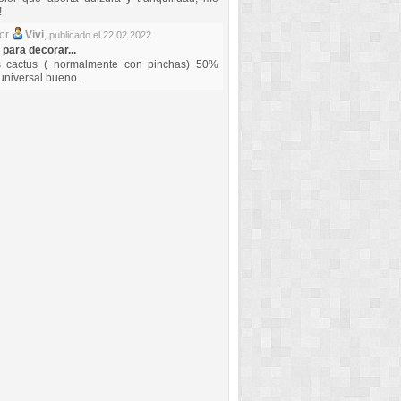
!
por
Vivi
,
publicado el 22.02.2022
 para decorar...
s cactus ( normalmente con pinchas) 50%
universal bueno...