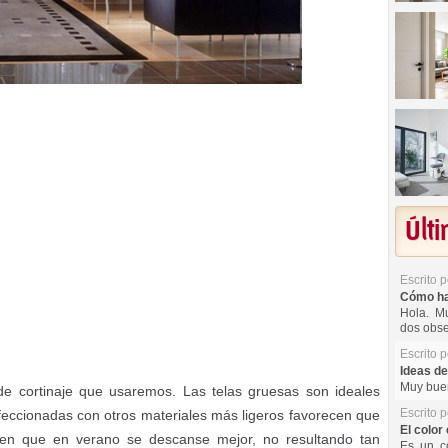
Últ
Escrito 
Cómo hac
Hola. Mu
dos obse
Escrito 
Ideas de
Muy buen
e cortinaje que usaremos. Las telas gruesas son ideales
Escrito 
feccionadas con otros materiales más ligeros favorecen que
El color 
acen que en verano se descanse mejor, no resultando tan
Es un co