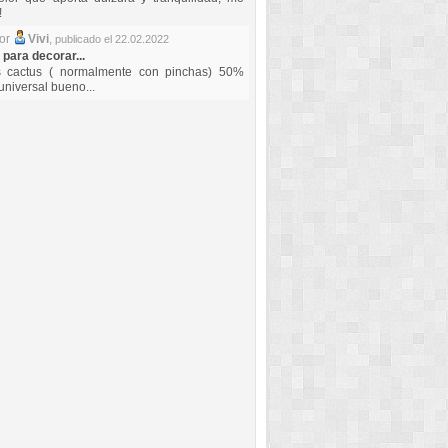
!
por
Vivi
,
publicado el 22.02.2022
 para decorar...
s cactus ( normalmente con pinchas) 50%
universal bueno...