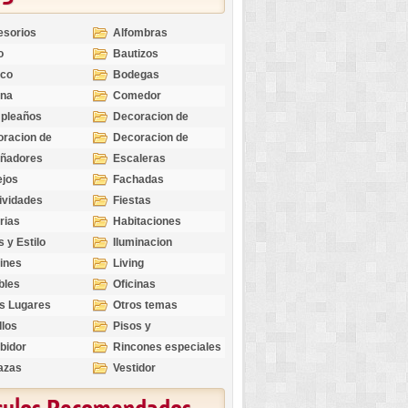
esorios
Alfombras
o
Bautizos
nco
Bodegas
ina
Comedor
pleaños
Decoracion de
Exteriores
racion de
Decoracion de
riores
Ocasiones
eñadores
Escaleras
Especiales
ejos
Fachadas
ividades
Fiestas
rias
Habitaciones
s y Estilo
Iluminacion
ines
Living
bles
Oficinas
s Lugares
Otros temas
llos
Pisos y
revestimientos
bidor
Rincones especiales
azas
Vestidor