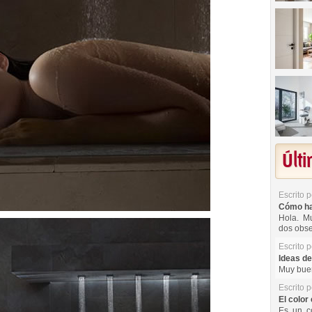
Últ
Escrito 
Cómo hac
Hola. Mu
dos obse
Escrito 
Ideas de
Muy buen
Escrito 
El color 
Es un co