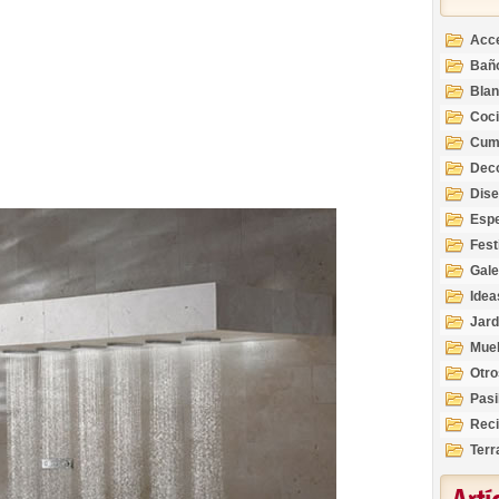
Acc
Bañ
Bla
Coc
Cum
Deco
Inte
Dis
Esp
Fest
Gale
Idea
Jard
Mue
Otro
Pasi
Reci
Terr