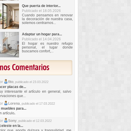
Que puerta de interior...
Publicado el 18.05.2026
Cuando pensamos en renovar
la decoración de nuestra casa,
solemos centrarnos...
Adaptar un hogar para...
Publicado el 14.04.2026
El hogar es nuestro refugio
personal, el lugar donde
buscamos confort,...
imos Comentarios
por
fito
,
publicado el 23.03.2022
er placas de...
y interesante el artículo en general, salvo
rvaciones que...
por
Lorena
,
publicado el 17.03.2022
 muebles para...
 artículo
.
por
Sony
,
publicado el 12.03.2022
celeste en la...
lor que aporta dulzura y tranquilidad, me