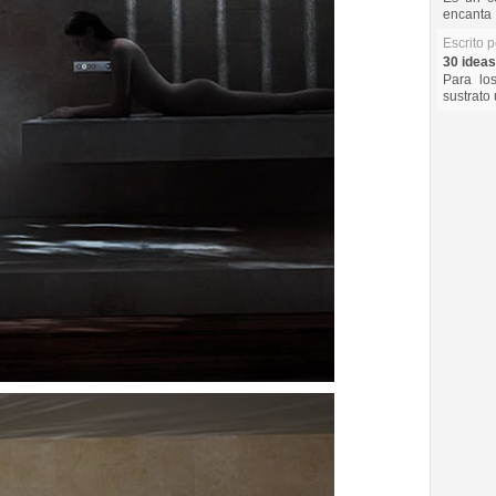
encanta 
Escrito 
30 ideas
Para lo
sustrato 