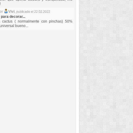
!
por
Vivi
,
publicado el 22.02.2022
 para decorar...
s cactus ( normalmente con pinchas) 50%
universal bueno...