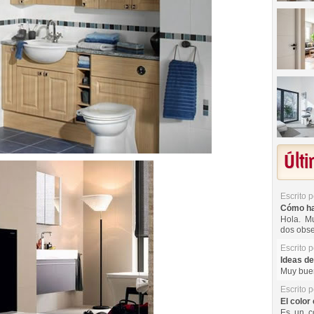
Últ
Escrito 
Cómo hac
Hola. Mu
dos obse
Escrito 
Ideas de
Muy buen
Escrito 
El color 
Es un co