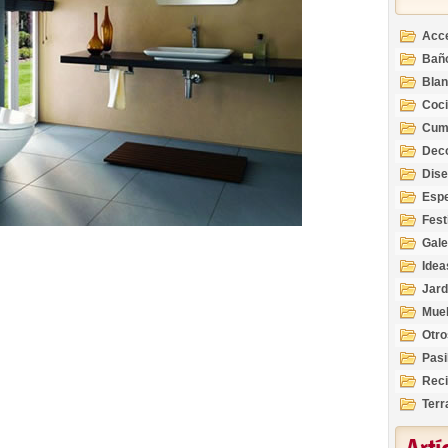
Acc
Bañ
Bla
Coc
Cum
Deco
Inte
Dis
Esp
Fest
Gale
Idea
Jard
Mue
Otro
Pasi
Reci
Terr