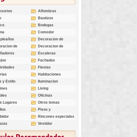
esorios
Alfombras
o
Bautizos
nco
Bodegas
ina
Comedor
pleaños
Decoracion de
Exteriores
racion de
Decoracion de
riores
Ocasiones
eñadores
Escaleras
Especiales
ejos
Fachadas
ividades
Fiestas
rias
Habitaciones
s y Estilo
Iluminacion
ines
Living
bles
Oficinas
s Lugares
Otros temas
llos
Pisos y
revestimientos
bidor
Rincones especiales
azas
Vestidor