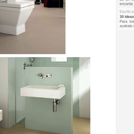
encanta 
Escrito 
30 ideas
Para lo
sustrato 