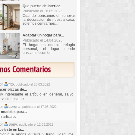
Que puerta de interior...
Publicado el 18.05.2026
Cuando pensamos en renovar
la decoración de nuestra casa,
solemos centrarnos...
Adaptar un hogar para...
Publicado el 14.04.2026
El hogar es nuestro refugio
personal, el lugar donde
buscamos confort,...
imos Comentarios
por
fito
,
publicado el 23.03.2022
er placas de...
y interesante el artículo en general, salvo
rvaciones que...
por
Lorena
,
publicado el 17.03.2022
 muebles para...
 artículo
.
por
Sony
,
publicado el 12.03.2022
celeste en la...
lor que aporta dulzura y tranquilidad, me