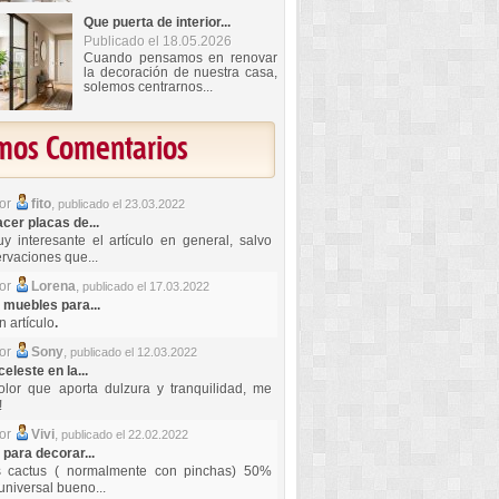
Que puerta de interior...
Publicado el 18.05.2026
Cuando pensamos en renovar
la decoración de nuestra casa,
solemos centrarnos...
imos Comentarios
por
fito
,
publicado el 23.03.2022
er placas de...
y interesante el artículo en general, salvo
rvaciones que...
por
Lorena
,
publicado el 17.03.2022
 muebles para...
 artículo
.
por
Sony
,
publicado el 12.03.2022
celeste en la...
lor que aporta dulzura y tranquilidad, me
!
por
Vivi
,
publicado el 22.02.2022
 para decorar...
s cactus ( normalmente con pinchas) 50%
universal bueno...