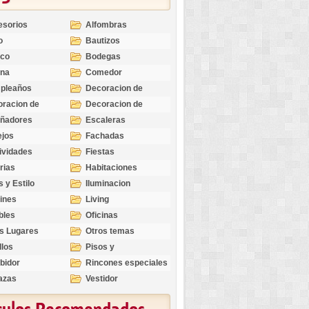
esorios
Alfombras
o
Bautizos
nco
Bodegas
ina
Comedor
pleaños
Decoracion de
Exteriores
racion de
Decoracion de
riores
Ocasiones
eñadores
Escaleras
Especiales
ejos
Fachadas
ividades
Fiestas
rias
Habitaciones
s y Estilo
Iluminacion
ines
Living
bles
Oficinas
s Lugares
Otros temas
llos
Pisos y
revestimientos
bidor
Rincones especiales
azas
Vestidor