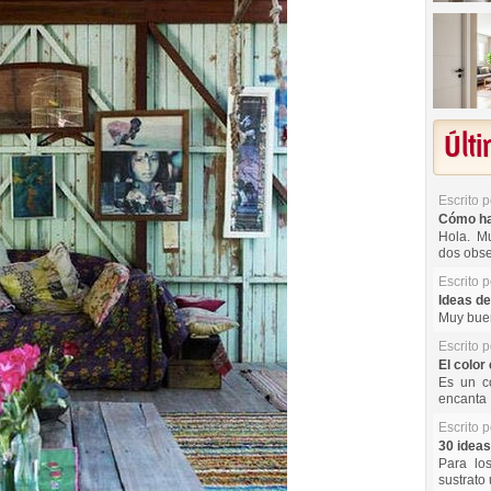
Últ
Escrito 
Cómo hac
Hola. Mu
dos obse
Escrito 
Ideas de
Muy buen
Escrito 
El color 
Es un co
encanta 
Escrito 
30 ideas
Para lo
sustrato 