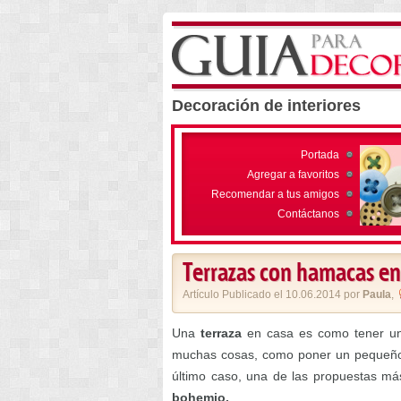
Decoración de interiores
Portada
Agregar a favoritos
Recomendar a tus amigos
Contáctanos
Terrazas con hamacas en
Artículo Publicado el 10.06.2014 por
Paula
,
Una
terraza
en casa es como tener un
muchas cosas, como poner un pequeño c
último caso, una de las propuestas más
bohemio.