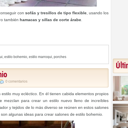
conseguir con
sofás y tresillos de tipo flexible
, usando los
ero también
hamacas y sillas de corte árabe
.
ui
,
estilo bohemio
,
estilo marroqui
,
porches
Últi
mio
0 comentarios
 estilo muy ecléctico. En él tienen cabida elementos propios
 mezclan para crear un estilo nuevo lleno de increíbles
ador y tejidos de lo más diverso se reúnen en estos salones
son algunas ideas para crear salones de estilo bohemio.