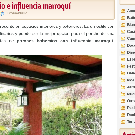
io e influencia marroquí
Acc
1 comentario
Bañ
Bla
sente en espacios interiores y exteriores. Es un estilo con
Coc
dinarios y puede ser la mejor opción para el porche de una
Cum
estas de
porches bohemios con influencia marroquí:
Deco
Inte
Dis
Esp
Fest
Gale
Idea
Jard
Mue
Otro
Pasi
Reci
Terr