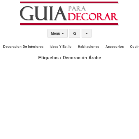
Menu
Decoracion De Interiores
Ideas Y Estilo
Habitaciones
Accesorios
Coci
Etiquetas › Decoración Árabe