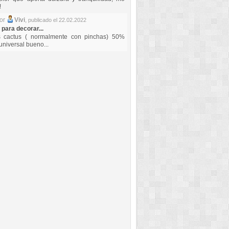
!
por
Vivi
,
publicado el 22.02.2022
 para decorar...
s cactus ( normalmente con pinchas) 50%
universal bueno...