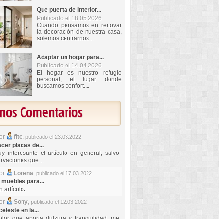
Que puerta de interior...
Publicado el 18.05.2026
Cuando pensamos en renovar
la decoración de nuestra casa,
solemos centrarnos...
Adaptar un hogar para...
Publicado el 14.04.2026
El hogar es nuestro refugio
personal, el lugar donde
buscamos confort,...
imos Comentarios
por
fito
,
publicado el 23.03.2022
er placas de...
y interesante el artículo en general, salvo
rvaciones que...
por
Lorena
,
publicado el 17.03.2022
 muebles para...
 artículo
.
por
Sony
,
publicado el 12.03.2022
celeste en la...
lor que aporta dulzura y tranquilidad, me