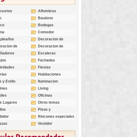
esorios
Alfombras
o
Bautizos
nco
Bodegas
ina
Comedor
pleaños
Decoracion de
Exteriores
racion de
Decoracion de
riores
Ocasiones
eñadores
Escaleras
Especiales
ejos
Fachadas
ividades
Fiestas
rias
Habitaciones
s y Estilo
Iluminacion
ines
Living
bles
Oficinas
s Lugares
Otros temas
llos
Pisos y
revestimientos
bidor
Rincones especiales
azas
Vestidor