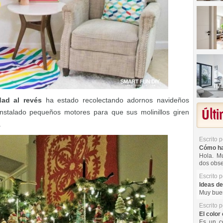
dad al revés
ha estado recolectando adornos navideños
Últ
nstalado pequeños motores para que sus molinillos giren
.
Escrito 
Cómo hac
Hola. Mu
dos obse
Escrito 
Ideas de
Muy buen
Escrito 
El color 
Es un co