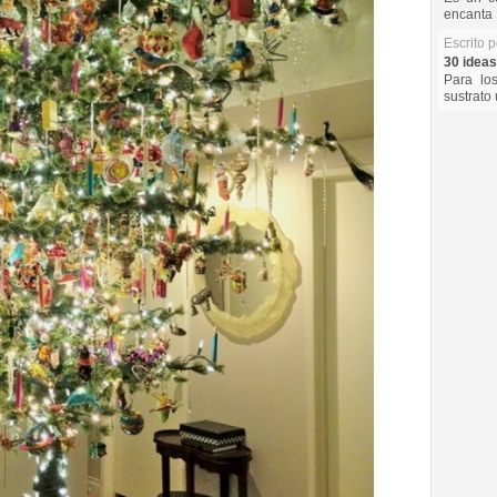
encanta 
Escrito 
30 ideas
Para lo
sustrato 