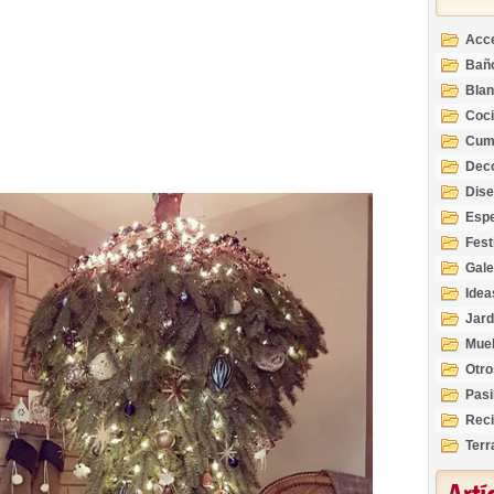
Acc
Bañ
Bla
Coc
Cum
Deco
Inte
Dis
Esp
Fest
Gale
Idea
Jard
Mue
Otro
Pasi
Reci
Terr