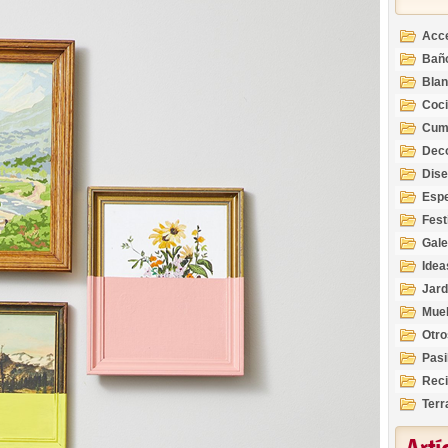
Acc
Bañ
Bla
Coc
Cum
Deco
Inte
Dis
Esp
Fest
Gale
Idea
Jard
Mue
Otro
Pasi
Reci
Terr