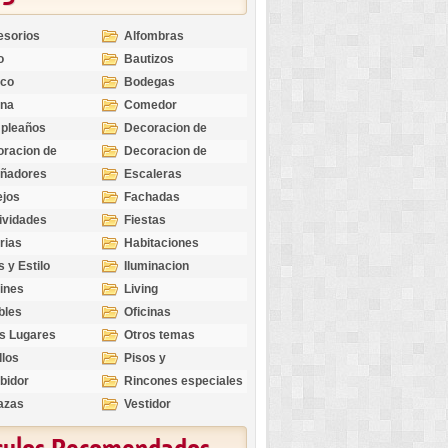
esorios
Alfombras
o
Bautizos
nco
Bodegas
ina
Comedor
pleaños
Decoracion de
Exteriores
racion de
Decoracion de
riores
Ocasiones
eñadores
Escaleras
Especiales
ejos
Fachadas
ividades
Fiestas
rias
Habitaciones
s y Estilo
Iluminacion
ines
Living
bles
Oficinas
s Lugares
Otros temas
llos
Pisos y
revestimientos
bidor
Rincones especiales
azas
Vestidor