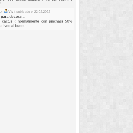
!
por
Vivi
,
publicado el 22.02.2022
 para decorar...
s cactus ( normalmente con pinchas) 50%
universal bueno...