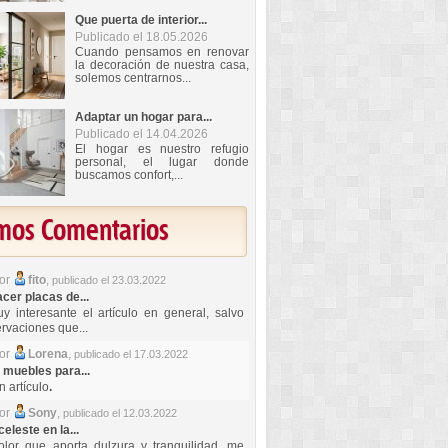
Que puerta de interior...
Publicado el 18.05.2026
Cuando pensamos en renovar
la decoración de nuestra casa,
solemos centrarnos...
Adaptar un hogar para...
Publicado el 14.04.2026
El hogar es nuestro refugio
personal, el lugar donde
buscamos confort,...
imos Comentarios
por
fito
,
publicado el 23.03.2022
er placas de...
y interesante el artículo en general, salvo
rvaciones que...
por
Lorena
,
publicado el 17.03.2022
 muebles para...
 artículo
.
por
Sony
,
publicado el 12.03.2022
celeste en la...
lor que aporta dulzura y tranquilidad, me