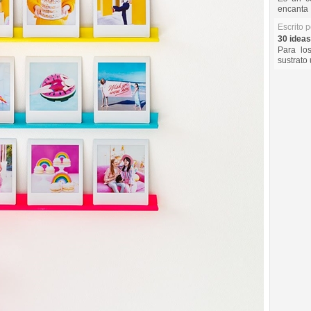
encanta 
Escrito 
30 ideas
Para lo
sustrato 