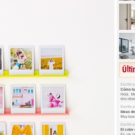
Últ
Escrito 
Cómo hac
Hola. Mu
dos obse
Escrito 
Ideas de
Muy buen
Escrito 
El color 
Es un co