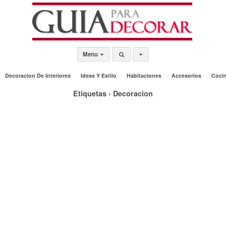
Menu
Decoracion De Interiores
Ideas Y Estilo
Habitaciones
Accesorios
Coci
Etiquetas › Decoracion