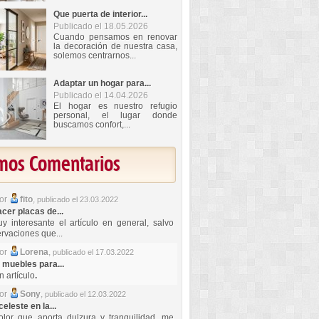
Que puerta de interior...
Publicado el 18.05.2026
Cuando pensamos en renovar
la decoración de nuestra casa,
solemos centrarnos...
Adaptar un hogar para...
Publicado el 14.04.2026
El hogar es nuestro refugio
personal, el lugar donde
buscamos confort,...
imos Comentarios
por
fito
,
publicado el 23.03.2022
er placas de...
y interesante el artículo en general, salvo
rvaciones que...
por
Lorena
,
publicado el 17.03.2022
 muebles para...
 artículo
.
por
Sony
,
publicado el 12.03.2022
celeste en la...
lor que aporta dulzura y tranquilidad, me