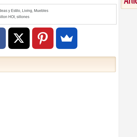
Art
deas y Estilo
,
Living
,
Muebles
sillon HOI
,
sillones