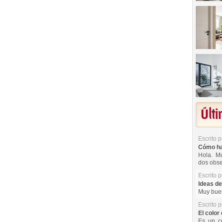
Últ
Escrito 
Cómo hac
Hola. Mu
dos obse
Escrito 
Ideas de
Muy buen
Escrito 
El color 
Es un co