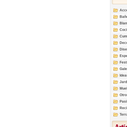
Acc
Bañ
Bla
Coc
Cum
Deco
Inte
Dis
Esp
Fest
Gale
Idea
Jard
Mue
Otro
Pasi
Reci
Terr