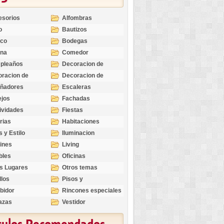
esorios
Alfombras
o
Bautizos
nco
Bodegas
ina
Comedor
pleaños
Decoracion de
Exteriores
racion de
Decoracion de
riores
Ocasiones
eñadores
Escaleras
Especiales
ejos
Fachadas
ividades
Fiestas
rias
Habitaciones
s y Estilo
Iluminacion
ines
Living
bles
Oficinas
s Lugares
Otros temas
llos
Pisos y
revestimientos
bidor
Rincones especiales
azas
Vestidor