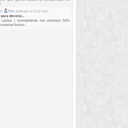
!
por
Vivi
,
publicado el 22.02.2022
 para decorar...
s cactus ( normalmente con pinchas) 50%
universal bueno...