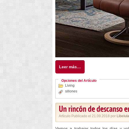
Leer más…
Opciones del Artículo
Living
sillones
Un rincón de descanso en 
Artículo Publicado el 21.09.2018 por
Libelul
Vamos a trabajar todos los días y v