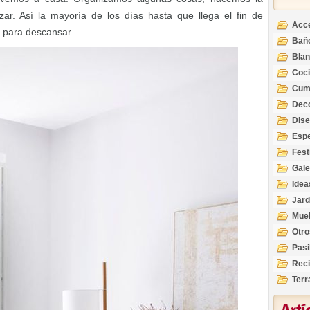
r. Así la mayoría de los días hasta que llega el fin de
Acc
para descansar.
Bañ
Bla
Coc
Cum
Deco
Inte
Dis
Esp
Fest
Gale
Idea
Jard
Mue
Otro
Pasi
Reci
Terr