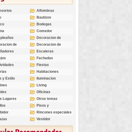
esorios
Alfombras
o
Bautizos
nco
Bodegas
ina
Comedor
pleaños
Decoracion de
Exteriores
racion de
Decoracion de
riores
Ocasiones
eñadores
Escaleras
Especiales
ejos
Fachadas
ividades
Fiestas
rias
Habitaciones
s y Estilo
Iluminacion
ines
Living
bles
Oficinas
s Lugares
Otros temas
llos
Pisos y
revestimientos
bidor
Rincones especiales
azas
Vestidor