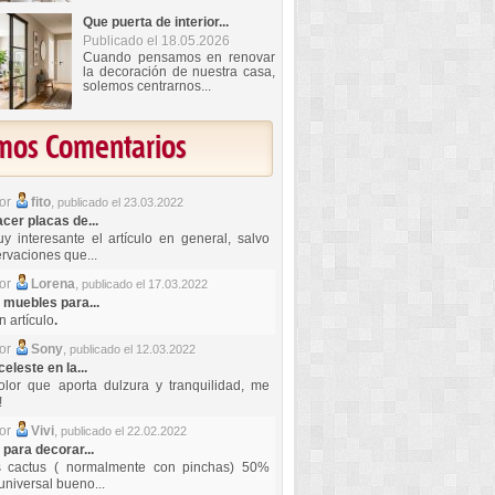
Que puerta de interior...
Publicado el 18.05.2026
Cuando pensamos en renovar
la decoración de nuestra casa,
solemos centrarnos...
imos Comentarios
por
fito
,
publicado el 23.03.2022
er placas de...
y interesante el artículo en general, salvo
rvaciones que...
por
Lorena
,
publicado el 17.03.2022
 muebles para...
 artículo
.
por
Sony
,
publicado el 12.03.2022
celeste en la...
lor que aporta dulzura y tranquilidad, me
!
por
Vivi
,
publicado el 22.02.2022
 para decorar...
s cactus ( normalmente con pinchas) 50%
universal bueno...