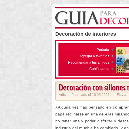
Decoración de interiores
Portada
Agregar a favoritos
Recomendar a tus amigos
Contáctanos
Decoración con sillones 
Artículo Publicado el 16.05.2021 por
Flavia
,
¿Alguna vez has pensado en
comprar 
papá reclinarse en una de ellas mirando 
no tener una y poder disfrutar y desc
industria del mueble ha cambiado, y a