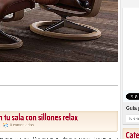
Guía 
tu sala con sillones relax
a
,
0 comentarios
Cat
olvemos a casa. Organizamos algunas cosas, hacemos la