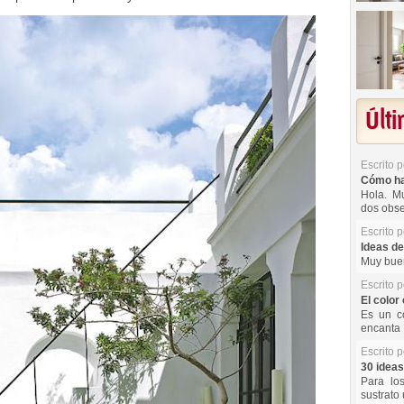
Últ
Escrito 
Cómo hac
Hola. Mu
dos obse
Escrito 
Ideas de
Muy buen
Escrito 
El color 
Es un co
encanta 
Escrito 
30 ideas
Para lo
sustrato 