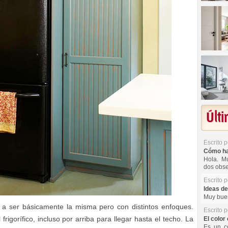
Últ
Escrito 
Cómo hac
Hola. Mu
dos obse
Escrito 
Ideas de
Muy buen
a ser básicamente la misma pero con distintos enfoques.
Escrito 
rigorífico, incluso por arriba para llegar hasta el techo. La
El color 
Es un co