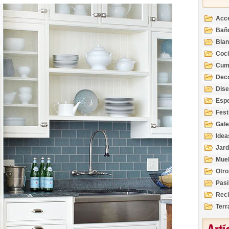
Acc
Bañ
Bla
Coc
Cum
Deco
Inte
Dis
Esp
Fest
Gale
Idea
Jard
Mue
Otro
Pasi
Reci
Terr