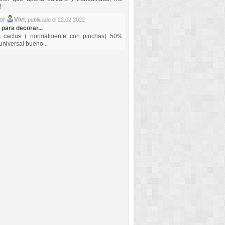
!
por
Vivi
,
publicado el 22.02.2022
 para decorar...
s cactus ( normalmente con pinchas) 50%
universal bueno...