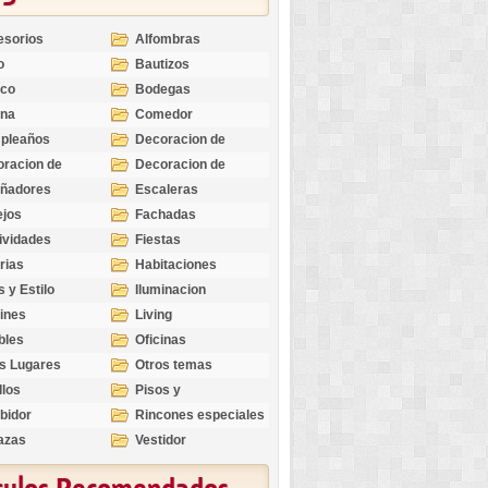
esorios
Alfombras
o
Bautizos
nco
Bodegas
ina
Comedor
pleaños
Decoracion de
Exteriores
racion de
Decoracion de
riores
Ocasiones
eñadores
Escaleras
Especiales
ejos
Fachadas
ividades
Fiestas
rias
Habitaciones
s y Estilo
Iluminacion
ines
Living
bles
Oficinas
s Lugares
Otros temas
llos
Pisos y
revestimientos
bidor
Rincones especiales
azas
Vestidor