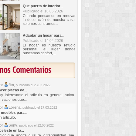
Que puerta de interior...
Publicado el 18.05.2026
Cuando pensamos en renovar
la decoración de nuestra casa,
solemos centrarnos...
Adaptar un hogar para...
Publicado el 14.04.2026
El hogar es nuestro refugio
personal, el lugar donde
buscamos confort,...
imos Comentarios
por
fito
,
publicado el 23.03.2022
er placas de...
y interesante el artículo en general, salvo
rvaciones que...
por
Lorena
,
publicado el 17.03.2022
 muebles para...
 artículo
.
por
Sony
,
publicado el 12.03.2022
celeste en la...
lor que aporta dulzura y tranquilidad, me