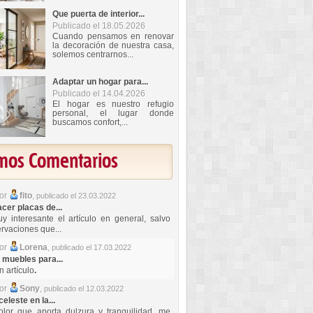
Que puerta de interior...
Publicado el 18.05.2026
Cuando pensamos en renovar
la decoración de nuestra casa,
solemos centrarnos...
Adaptar un hogar para...
Publicado el 14.04.2026
El hogar es nuestro refugio
personal, el lugar donde
buscamos confort,...
imos Comentarios
por
fito
,
publicado el 23.03.2022
er placas de...
y interesante el artículo en general, salvo
rvaciones que...
por
Lorena
,
publicado el 17.03.2022
 muebles para...
 artículo
.
por
Sony
,
publicado el 12.03.2022
celeste en la...
lor que aporta dulzura y tranquilidad, me