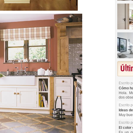
Últ
Escrito 
Cómo hac
Hola. Mu
dos obse
Escrito 
Ideas de
Muy buen
Escrito 
El color 
Es un co