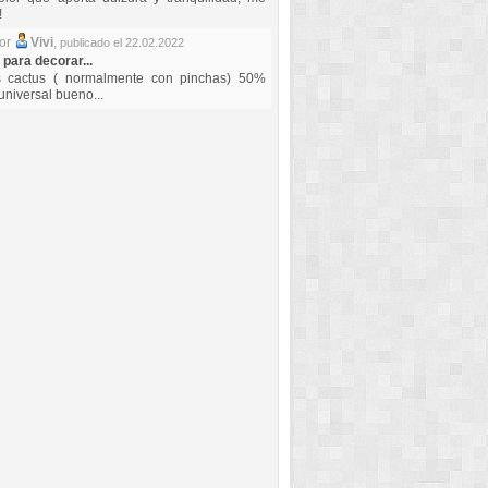
!
por
Vivi
,
publicado el 22.02.2022
 para decorar...
s cactus ( normalmente con pinchas) 50%
universal bueno...