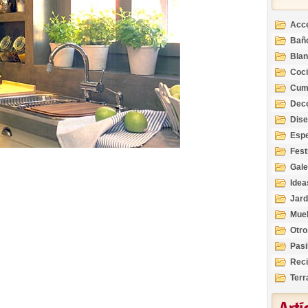
Acc
Bañ
Bla
Coc
Cum
Deco
Inte
Dis
Esp
Fest
Gale
Idea
Jard
Mue
Otro
Pasi
Reci
Terr