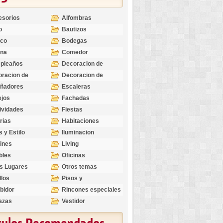
esorios
Alfombras
o
Bautizos
nco
Bodegas
ina
Comedor
pleaños
Decoracion de
Exteriores
racion de
Decoracion de
riores
Ocasiones
eñadores
Escaleras
Especiales
ejos
Fachadas
ividades
Fiestas
rias
Habitaciones
s y Estilo
Iluminacion
ines
Living
bles
Oficinas
s Lugares
Otros temas
llos
Pisos y
revestimientos
bidor
Rincones especiales
azas
Vestidor