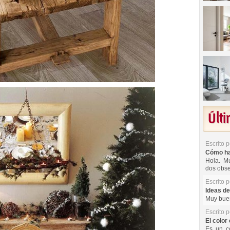
Últ
Escrito 
Cómo hac
Hola. Mu
dos obse
Escrito 
Ideas de
Muy buen
Escrito 
El color 
Es un co