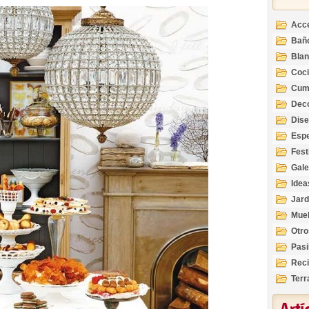
Acc
Bañ
Bla
Coc
Cum
Deco
Inte
Dis
Esp
Fest
Gale
Idea
Jard
Mue
Otro
Pasi
Reci
Terr