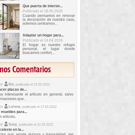
Que puerta de interior...
Publicado el 18.05.2026
Cuando pensamos en renovar
la decoración de nuestra casa,
solemos centrarnos...
Adaptar un hogar para...
Publicado el 14.04.2026
El hogar es nuestro refugio
personal, el lugar donde
buscamos confort,...
imos Comentarios
por
fito
,
publicado el 23.03.2022
er placas de...
y interesante el artículo en general, salvo
rvaciones que...
por
Lorena
,
publicado el 17.03.2022
 muebles para...
 artículo
.
por
Sony
,
publicado el 12.03.2022
celeste en la...
lor que aporta dulzura y tranquilidad, me