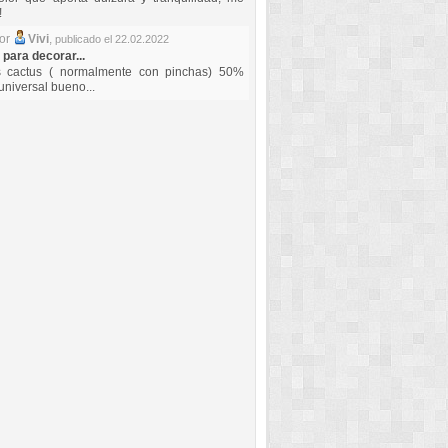
!
por
Vivi
,
publicado el 22.02.2022
 para decorar...
s cactus ( normalmente con pinchas) 50%
universal bueno...