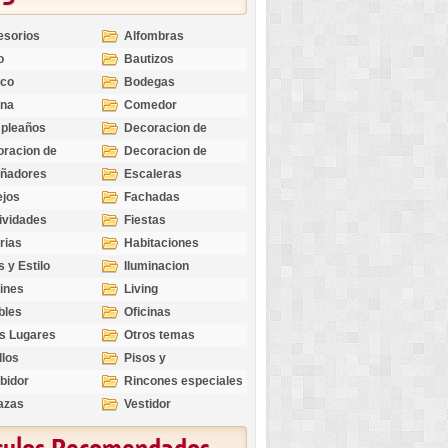
esorios
Alfombras
o
Bautizos
nco
Bodegas
ina
Comedor
pleaños
Decoracion de
Exteriores
racion de
Decoracion de
riores
Ocasiones
eñadores
Escaleras
Especiales
ejos
Fachadas
ividades
Fiestas
rias
Habitaciones
s y Estilo
Iluminacion
ines
Living
bles
Oficinas
s Lugares
Otros temas
llos
Pisos y
revestimientos
bidor
Rincones especiales
azas
Vestidor