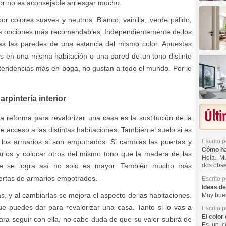
lor no es aconsejable arriesgar mucho.
r colores suaves y neutros. Blanco, vainilla, verde pálido,
 las opciones más recomendables. Independientemente de los
das las paredes de una estancia del mismo color. Apuestas
es en una misma habitación o una pared de un tono distinto
 tendencias más en boga, no gustan a todo el mundo. Por lo
rpintería interior
Últ
 reforma para revalorizar una casa es la sustitución de la
 de acceso a las distintas habitaciones. También el suelo si es
Escrito 
los armarios si son empotrados. Si cambias las puertas y
Cómo hac
arlos y colocar otros del mismo tono que la madera de las
Hola. Mu
dos obse
que se logra así no solo es mayor. También mucho más
ertas de armarios empotrados.
Escrito 
Ideas de
s, y al cambiarlas se mejora el aspecto de las habitaciones.
Muy buen
e puedes dar para revalorizar una casa. Tanto si lo vas a
Escrito 
El color 
ara seguir con ella, no cabe duda de que su valor subirá de
Es un co