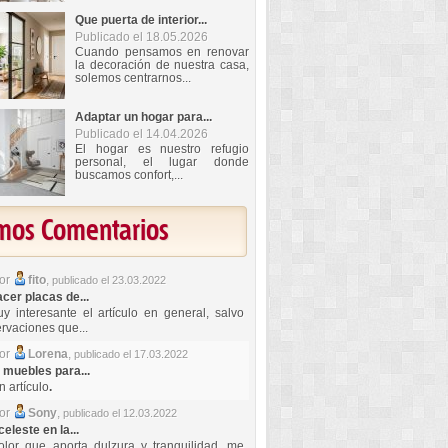
Que puerta de interior...
Publicado el 18.05.2026
Cuando pensamos en renovar
la decoración de nuestra casa,
solemos centrarnos...
Adaptar un hogar para...
Publicado el 14.04.2026
El hogar es nuestro refugio
personal, el lugar donde
buscamos confort,...
imos Comentarios
por
fito
,
publicado el 23.03.2022
er placas de...
y interesante el artículo en general, salvo
rvaciones que...
por
Lorena
,
publicado el 17.03.2022
 muebles para...
 artículo
.
por
Sony
,
publicado el 12.03.2022
celeste en la...
lor que aporta dulzura y tranquilidad, me