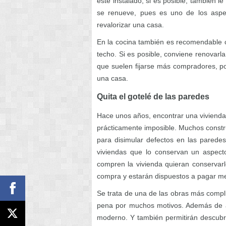
esté instalado, si es posible, también l
se renueve, pues es uno de los aspe
revalorizar una casa.
En la cocina también es recomendable c
techo. Si es posible, conviene renovarl
que suelen fijarse más compradores, por
una casa.
Quita el gotelé de las paredes
Hace unos años, encontrar una vivienda 
prácticamente imposible. Muchos constr
para disimular defectos en las parede
viviendas que lo conservan un aspect
compren la vivienda quieran conservarl
compra y estarán dispuestos a pagar me
Se trata de una de las obras más compl
pena por muchos motivos. Además de au
moderno. Y también permitirán descubr