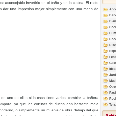
s aconsejable invertirlo en el baño y en la cocina. El resto
en dar una impresión mejor simplemente con una mano de
Acc
Bañ
Bla
Coc
Cum
Deco
Inte
Dis
Esp
Fest
Gale
Idea
Jard
Mue
Otro
Pasi
en uno de ellos si la casa tiene varios, cambiar la bañera
Reci
ampara, ya que las cortinas de ducha dan bastante mala
Terr
moderno, o simplemente un mueble de obra debajo del que