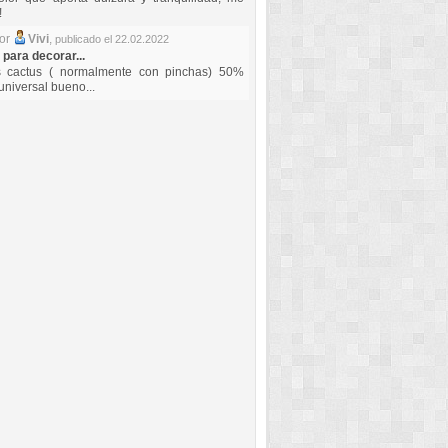
!
por
Vivi
,
publicado el 22.02.2022
 para decorar...
s cactus ( normalmente con pinchas) 50%
universal bueno...