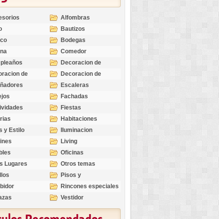
esorios
Alfombras
o
Bautizos
nco
Bodegas
ina
Comedor
pleaños
Decoracion de
Exteriores
racion de
Decoracion de
riores
Ocasiones
eñadores
Escaleras
Especiales
ejos
Fachadas
ividades
Fiestas
rias
Habitaciones
s y Estilo
Iluminacion
ines
Living
bles
Oficinas
s Lugares
Otros temas
llos
Pisos y
revestimientos
bidor
Rincones especiales
azas
Vestidor