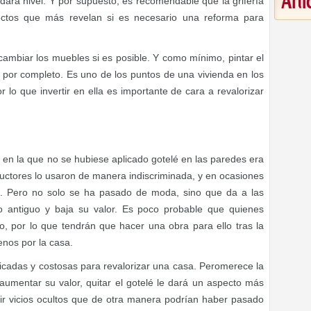
Art
e dará nivel. Y por supuesto, es recomendable que la grifería
ctos que más revelan si es necesario una reforma para
ambiar los muebles si es posible. Y como mínimo, pintar el
a por completo. Es uno de los puntos de una vivienda en los
 lo que invertir en ella es importante de cara a revalorizar
en la que no se hubiese aplicado gotelé en las paredes era
uctores lo usaron de manera indiscriminada, y en ocasiones
s. Pero no solo se ha pasado de moda, sino que da a las
o antiguo y baja su valor. Es poco probable que quienes
o, por lo que tendrán que hacer una obra para ello tras la
nos por la casa.
icadas y costosas para revalorizar una casa. Peromerece la
mentar su valor, quitar el gotelé le dará un aspecto más
ir vicios ocultos que de otra manera podrían haber pasado