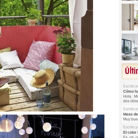
Últ
Escrito 
Cómo hac
Hola. Mu
dos obse
Escrito 
Ideas de
Muy buen
Escrito 
El color 
Es un co