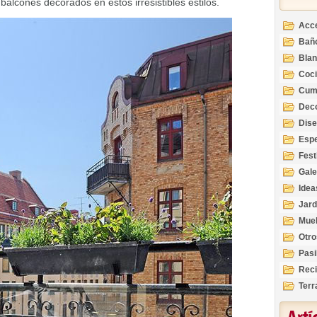
lcones decorados en estos irresistibles estilos.
Acc
Bañ
Bla
Coc
Cum
Deco
Inte
Dis
Esp
Fest
Gale
Idea
Jard
Mue
Otro
Pasi
Reci
Terr