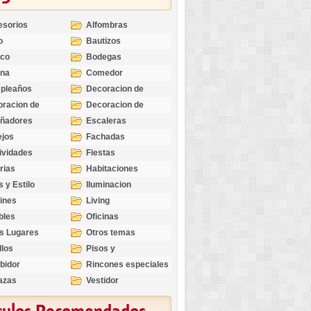
esorios
Alfombras
o
Bautizos
nco
Bodegas
ina
Comedor
pleaños
Decoracion de
Exteriores
racion de
Decoracion de
riores
Ocasiones
eñadores
Escaleras
Especiales
ejos
Fachadas
ividades
Fiestas
rias
Habitaciones
s y Estilo
Iluminacion
ines
Living
bles
Oficinas
s Lugares
Otros temas
llos
Pisos y
revestimientos
bidor
Rincones especiales
azas
Vestidor