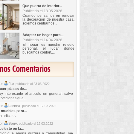
Que puerta de interior...
Publicado el 18.05.2026
Cuando pensamos en renovar
la decoración de nuestra casa,
solemos centrarnos...
Adaptar un hogar para...
Publicado el 14.04.2026
El hogar es nuestro refugio
personal, el lugar donde
buscamos confort,...
imos Comentarios
por
fito
,
publicado el 23.03.2022
er placas de...
y interesante el artículo en general, salvo
rvaciones que...
por
Lorena
,
publicado el 17.03.2022
 muebles para...
 artículo
.
por
Sony
,
publicado el 12.03.2022
celeste en la...
lor que aporta dulzura y tranquilidad, me