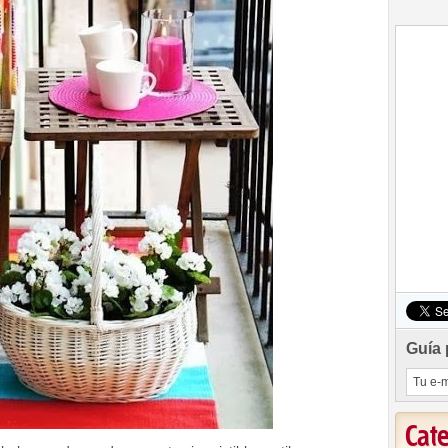
Guía 
Cat