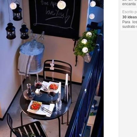
encanta 
Escrito 
30 ideas
Para lo
sustrato 