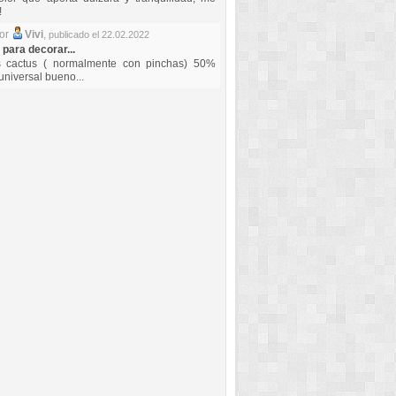
!
por
Vivi
,
publicado el 22.02.2022
 para decorar...
s cactus ( normalmente con pinchas) 50%
universal bueno...