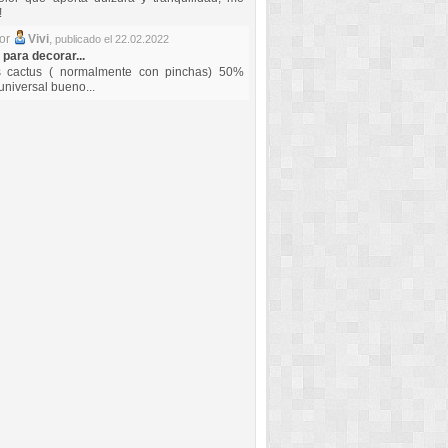
!
por
Vivi
,
publicado el 22.02.2022
 para decorar...
s cactus ( normalmente con pinchas) 50%
universal bueno...