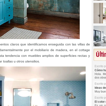
ntos claros que identificamos enseguida con las villas de
ndamentalmente por el mobiliario de madera, en el cottage
Últ
ta tendencia con muebles amplios de superficies rectas y
toallas u otros utensilios.
Escrito 
Cómo hac
Hola. Mu
dos obse
Escrito 
Ideas de
Muy buen
Escrito 
El color 
Es un co