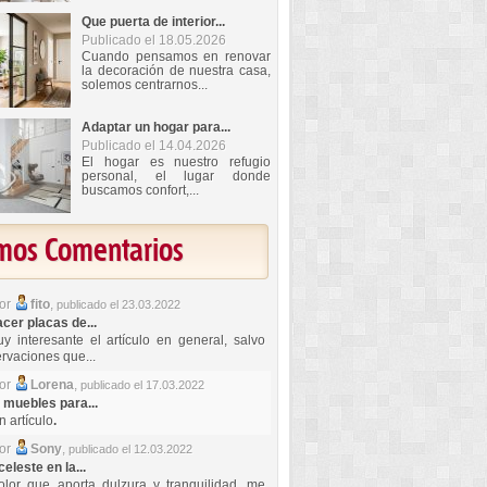
Que puerta de interior...
Publicado el 18.05.2026
Cuando pensamos en renovar
la decoración de nuestra casa,
solemos centrarnos...
Adaptar un hogar para...
Publicado el 14.04.2026
El hogar es nuestro refugio
personal, el lugar donde
buscamos confort,...
imos Comentarios
por
fito
,
publicado el 23.03.2022
er placas de...
y interesante el artículo en general, salvo
rvaciones que...
por
Lorena
,
publicado el 17.03.2022
 muebles para...
 artículo
.
por
Sony
,
publicado el 12.03.2022
celeste en la...
lor que aporta dulzura y tranquilidad, me