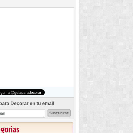
para Decorar en tu email
egorias