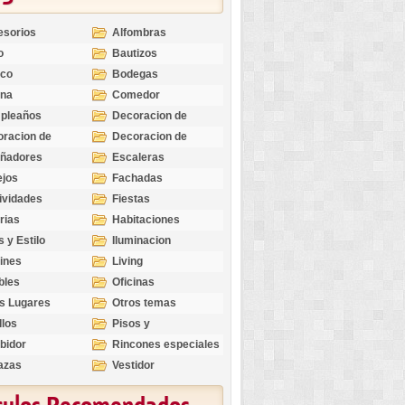
esorios
Alfombras
o
Bautizos
nco
Bodegas
ina
Comedor
pleaños
Decoracion de
Exteriores
racion de
Decoracion de
riores
Ocasiones
eñadores
Escaleras
Especiales
ejos
Fachadas
ividades
Fiestas
rias
Habitaciones
s y Estilo
Iluminacion
ines
Living
bles
Oficinas
s Lugares
Otros temas
llos
Pisos y
revestimientos
bidor
Rincones especiales
azas
Vestidor