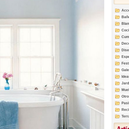
Acc
Bañ
Bla
Coc
Cum
Deco
Inte
Dis
Esp
Fest
Gale
Idea
Jard
Mue
Otro
Pasi
Reci
Terr