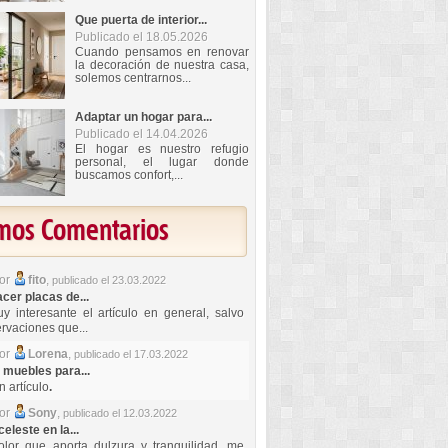
Que puerta de interior...
Publicado el 18.05.2026
Cuando pensamos en renovar
la decoración de nuestra casa,
solemos centrarnos...
Adaptar un hogar para...
Publicado el 14.04.2026
El hogar es nuestro refugio
personal, el lugar donde
buscamos confort,...
imos Comentarios
por
fito
,
publicado el 23.03.2022
er placas de...
y interesante el artículo en general, salvo
rvaciones que...
por
Lorena
,
publicado el 17.03.2022
 muebles para...
 artículo
.
por
Sony
,
publicado el 12.03.2022
celeste en la...
lor que aporta dulzura y tranquilidad, me