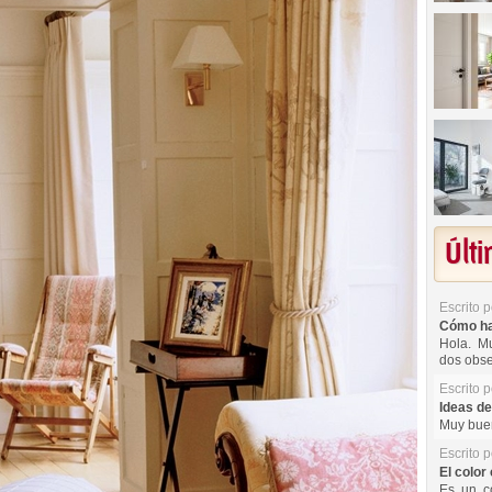
Últ
Escrito 
Cómo hac
Hola. Mu
dos obse
Escrito 
Ideas de
Muy buen
Escrito 
El color 
Es un co