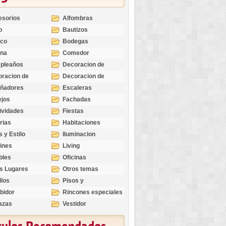
esorios
Alfombras
o
Bautizos
nco
Bodegas
ina
Comedor
pleaños
Decoracion de
Exteriores
racion de
Decoracion de
riores
Ocasiones
eñadores
Escaleras
Especiales
ejos
Fachadas
ividades
Fiestas
rias
Habitaciones
s y Estilo
Iluminacion
ines
Living
bles
Oficinas
s Lugares
Otros temas
llos
Pisos y
revestimientos
bidor
Rincones especiales
azas
Vestidor