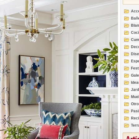
Acc
Bañ
Bla
Coc
Cum
Deco
Inte
Dis
Esp
Fest
Gale
Idea
Jard
Mue
Otro
Pasi
Reci
Terr