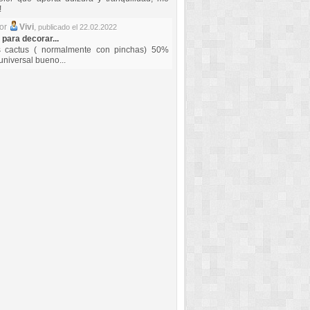
!
por
Vivi
,
publicado el 22.02.2022
 para decorar...
s cactus ( normalmente con pinchas) 50%
universal bueno...