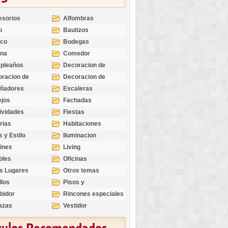
esorios
Alfombras
o
Bautizos
nco
Bodegas
ina
Comedor
pleaños
Decoracion de
Exteriores
racion de
Decoracion de
riores
Ocasiones
eñadores
Escaleras
Especiales
ejos
Fachadas
ividades
Fiestas
rias
Habitaciones
s y Estilo
Iluminacion
ines
Living
bles
Oficinas
s Lugares
Otros temas
llos
Pisos y
revestimientos
bidor
Rincones especiales
azas
Vestidor