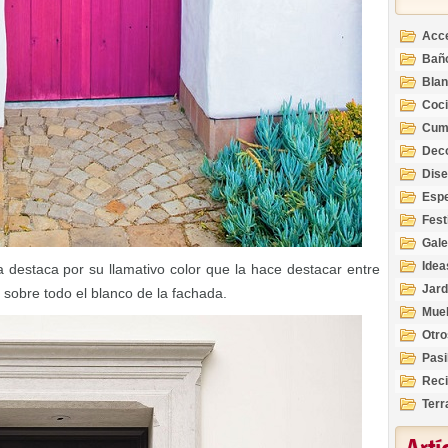
Acc
Bañ
Bla
Coc
Cum
Deco
Inte
Dis
Esp
Fest
Gale
Idea
a destaca por su llamativo color que la hace destacar entre
Jard
 sobre todo el blanco de la fachada.
Mue
Otro
Pasi
Reci
Terr