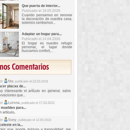
Que puerta de interior...
Publicado el 18.05.2026
Cuando pensamos en renovar
la decoración de nuestra casa,
solemos centrarnos...
Adaptar un hogar para...
Publicado el 14.04.2026
El hogar es nuestro refugio
personal, el lugar donde
buscamos confort,...
imos Comentarios
por
fito
,
publicado el 23.03.2022
er placas de...
y interesante el artículo en general, salvo
rvaciones que...
por
Lorena
,
publicado el 17.03.2022
 muebles para...
 artículo
.
por
Sony
,
publicado el 12.03.2022
celeste en la...
lor que aporta dulzura y tranquilidad, me