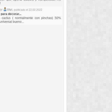
!
por
Vivi
,
publicado el 22.02.2022
 para decorar...
s cactus ( normalmente con pinchas) 50%
universal bueno...