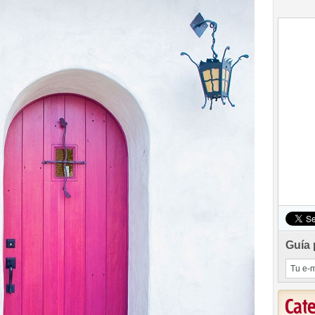
Guía 
Cat