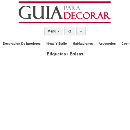
Menu
Decoracion De Interiores
Ideas Y Estilo
Habitaciones
Accesorios
Coci
Etiquetas › Bolsas