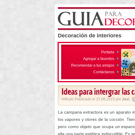
Decoración de interiores
Portada
Agregar a favoritos
Recomendar a tus amigos
Contáctanos
Ideas para intergrar las
Artículo Publicado el 22.08.2015 por
Javi
,
La campana extractora es un aparato im
los vapores y olores de la cocción. Ti
pero como objeto que ocupa un espaci
ella una parte estética indiscutible. Es 