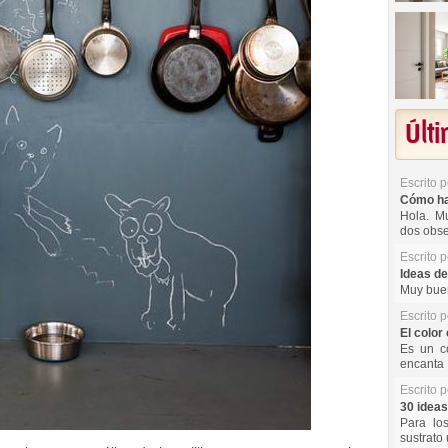
Últ
Escrito 
Cómo hac
Hola. Mu
dos obse
Escrito 
Ideas de
Muy buen
Escrito 
El color 
Es un co
encanta 
Escrito 
30 ideas
Para lo
sustrato 