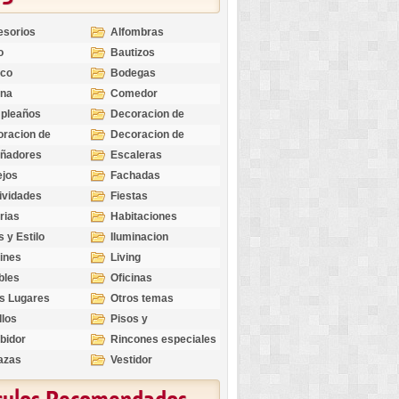
esorios
Alfombras
o
Bautizos
nco
Bodegas
ina
Comedor
pleaños
Decoracion de
Exteriores
racion de
Decoracion de
riores
Ocasiones
eñadores
Escaleras
Especiales
ejos
Fachadas
ividades
Fiestas
rias
Habitaciones
s y Estilo
Iluminacion
ines
Living
bles
Oficinas
s Lugares
Otros temas
llos
Pisos y
revestimientos
bidor
Rincones especiales
azas
Vestidor