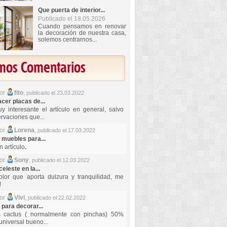
Que puerta de interior...
Publicado el 18.05.2026
Cuando pensamos en renovar
la decoración de nuestra casa,
solemos centrarnos...
imos Comentarios
por
fito
,
publicado el 23.03.2022
er placas de...
y interesante el artículo en general, salvo
rvaciones que...
por
Lorena
,
publicado el 17.03.2022
 muebles para...
 artículo
.
por
Sony
,
publicado el 12.03.2022
celeste en la...
lor que aporta dulzura y tranquilidad, me
!
por
Vivi
,
publicado el 22.02.2022
 para decorar...
s cactus ( normalmente con pinchas) 50%
universal bueno...