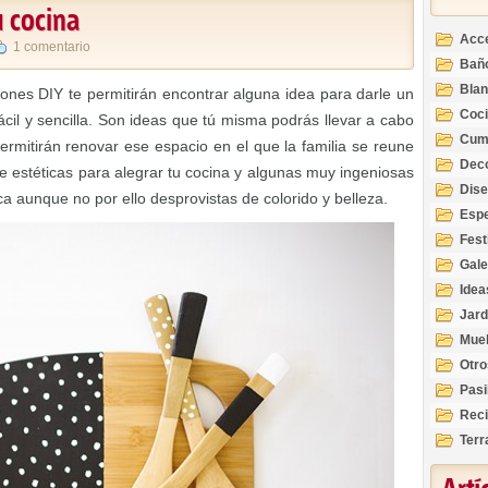
u cocina
Acc
1 comentario
Bañ
Bla
ones DIY te permitirán encontrar alguna idea para darle un
Coc
cil y sencilla. Son ideas que tú misma podrás llevar a cabo
Cum
rmitirán renovar ese espacio en el que la familia se reune
Deco
e estéticas para alegrar tu cocina y algunas muy ingeniosas
Inte
Dis
a aunque no por ello desprovistas de colorido y belleza.
Esp
Fest
Gale
Idea
Jard
Mue
Otro
Pasi
Reci
Terr