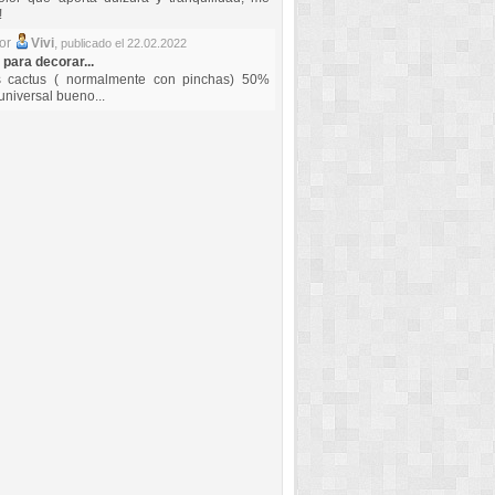
!
por
Vivi
,
publicado el 22.02.2022
 para decorar...
s cactus ( normalmente con pinchas) 50%
universal bueno...