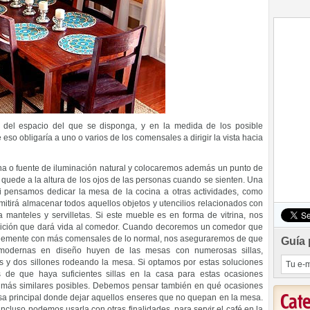
 del espacio del que se disponga, y en la medida de los posible
so obligaría a uno o varios de los comensales a dirigir la vista hacia
na o fuente de iluminación natural y colocaremos además un punto de
quede a la altura de los ojos de las personas cuando se sienten. Una
 si pensamos dedicar la mesa de la cocina a otras actividades, como
mitirá almacenar todos aquellos objetos y utencilios relacionados con
ta manteles y servilletas. Si este mueble es en forma de vitrina, nos
sición que dará vida al comedor. Cuando decoremos un comedor que
iblemente con más comensales de lo normal, nos aseguraremos de que
Guía 
 modernas en diseño huyen de las mesas con numerosas sillas,
as y dos sillones rodeando la mesa. Si optamos por estas soluciones
e que haya suficientes sillas en la casa para estas ocasiones
lo más similares posibles. Debemos pensar también en qué ocasiones
Cat
sa principal donde dejar aquellos enseres que no quepan en la mesa.
ncluso podemos usarla con otras finalidades, para servir el café en la