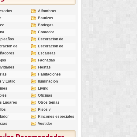
esorios
Alfombras
o
Bautizos
nco
Bodegas
ina
Comedor
pleaños
Decoracion de
Exteriores
racion de
Decoracion de
riores
Ocasiones
eñadores
Escaleras
Especiales
ejos
Fachadas
ividades
Fiestas
rias
Habitaciones
s y Estilo
Iluminacion
ines
Living
bles
Oficinas
s Lugares
Otros temas
llos
Pisos y
revestimientos
bidor
Rincones especiales
azas
Vestidor