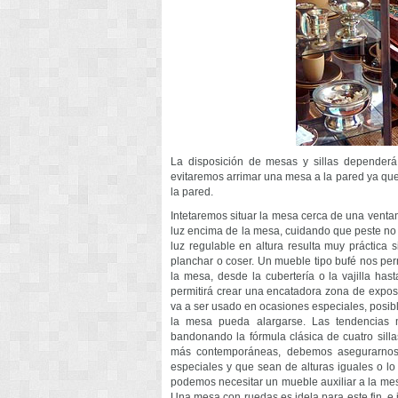
La disposición de mesas y sillas dependerá
evitaremos arrimar una mesa a la pared ya que e
la pared.
Intetaremos situar la mesa cerca de una venta
luz encima de la mesa, cuidando que peste no 
luz regulable en altura resulta muy práctica
planchar o coser. Un mueble tipo bufé nos per
la mesa, desde la cubertería o la vajilla has
permitirá crear una encatadora zona de expo
va a ser usado en ocasiones especiales, pos
la mesa pueda alargarse. Las tendencias
bandonando la fórmula clásica de cuatro sill
más contemporáneas, debemos asegurarnos d
especiales y que sean de alturas iguales o 
podemos necesitar un mueble auxiliar a la me
Una mesa con ruedas es idela para este fin, e i