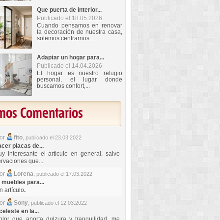
Que puerta de interior...
Publicado el 18.05.2026
Cuando pensamos en renovar
la decoración de nuestra casa,
solemos centrarnos...
Adaptar un hogar para...
Publicado el 14.04.2026
El hogar es nuestro refugio
personal, el lugar donde
buscamos confort,...
imos Comentarios
por
fito
,
publicado el 23.03.2022
er placas de...
y interesante el artículo en general, salvo
rvaciones que...
por
Lorena
,
publicado el 17.03.2022
 muebles para...
 artículo
.
por
Sony
,
publicado el 12.03.2022
celeste en la...
lor que aporta dulzura y tranquilidad, me