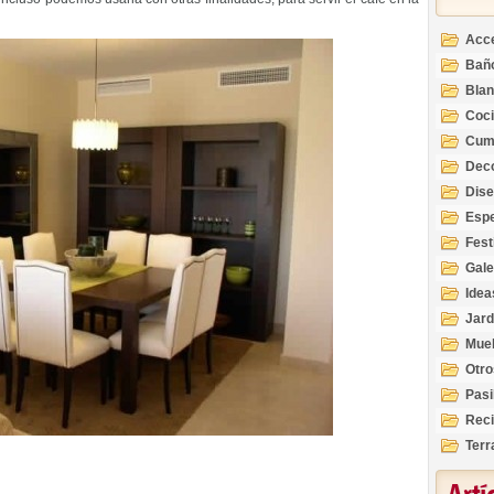
Acc
Bañ
Bla
Coc
Cum
Deco
Inte
Dis
Esp
Fest
Gale
Idea
Jard
Mue
Otro
Pasi
Reci
Terr