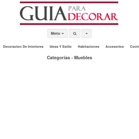
Menu
Decoracion De Interiores
Ideas Y Estilo
Habitaciones
Accesorios
Coci
Categorías ›
Muebles