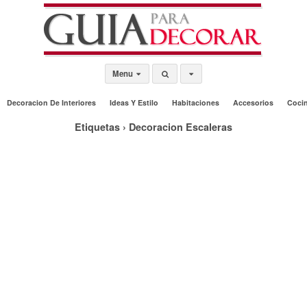
Menu
Decoracion De Interiores
Ideas Y Estilo
Habitaciones
Accesorios
Coci
Etiquetas › Decoracion Escaleras