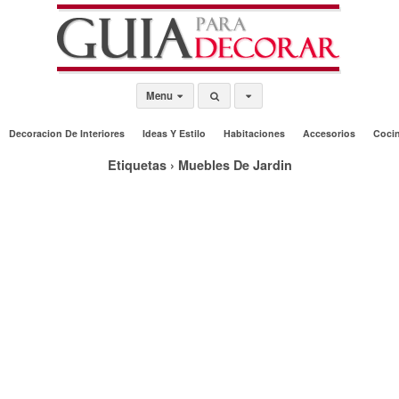
Menu
Decoracion De Interiores
Ideas Y Estilo
Habitaciones
Accesorios
Coci
Etiquetas › Muebles De Jardin