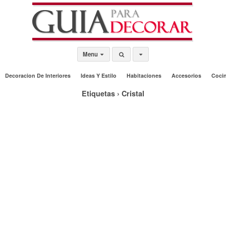
Menu
Decoracion De Interiores
Ideas Y Estilo
Habitaciones
Accesorios
Coci
Etiquetas › Cristal