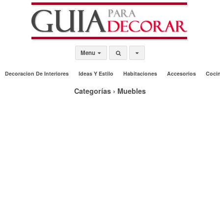
Menu
Decoracion De Interiores
Ideas Y Estilo
Habitaciones
Accesorios
Coci
Categorías ›
Muebles