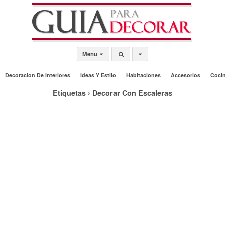
Menu
Decoracion De Interiores
Ideas Y Estilo
Habitaciones
Accesorios
Coci
Etiquetas › Decorar Con Escaleras