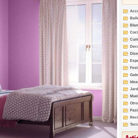
Acc
Bañ
Bla
Coc
Cum
Deco
Inte
Dis
Esp
Fest
Gale
Idea
Jard
Mue
Otro
Pasi
Reci
Terr