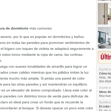
ura de dormitorio
más comunes:
y sereno, por lo que es popular en dormitorios y baños.
laros en todas las paredes para promover sentimientos de
, el bígaro con toques de violeta se adaptará seguramente a
r estos tonos mediante la ropa de cama, las cortinas,
Últ
s.
 Juega con suaves tonalidades de amarillo para lograr un
Escrito 
ados crean calidez mientras que los pálidos imitan la luz
Cómo hac
Hola. Mu
 sienta mucho más amplia. Si pintas una pared de color
dos obse
is para las otras paredes y así mantendrás un equilibrio.
Escrito 
 y es un elevador de ánimo comprobado. Lleva este color al
Ideas de
as paredes con distintos tonos de verde para disfrutar de
Muy buen
 claro es ideal para crear un fondo que te recuerde la
Escrito 
El color 
recordarán al bosque. Si deseas opacar un poco este color
Es un co