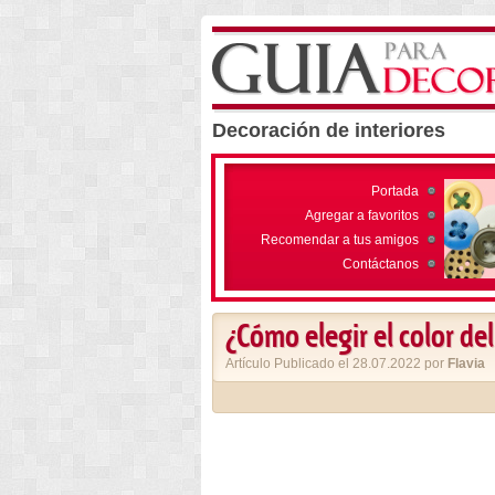
Decoración de interiores
Portada
Agregar a favoritos
Recomendar a tus amigos
Contáctanos
¿Cómo elegir el color de
Artículo Publicado el 28.07.2022 por
Flavia