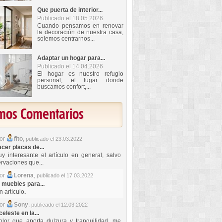
Que puerta de interior...
Publicado el 18.05.2026
Cuando pensamos en renovar
la decoración de nuestra casa,
solemos centrarnos...
Adaptar un hogar para...
Publicado el 14.04.2026
El hogar es nuestro refugio
personal, el lugar donde
buscamos confort,...
imos Comentarios
por
fito
,
publicado el 23.03.2022
er placas de...
y interesante el artículo en general, salvo
rvaciones que...
por
Lorena
,
publicado el 17.03.2022
 muebles para...
 artículo
.
por
Sony
,
publicado el 12.03.2022
celeste en la...
lor que aporta dulzura y tranquilidad, me