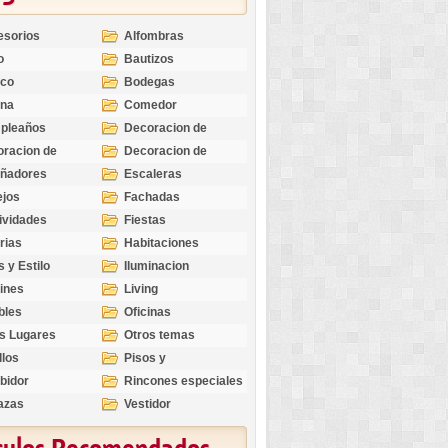
esorios
Alfombras
o
Bautizos
nco
Bodegas
ina
Comedor
pleaños
Decoracion de
Exteriores
racion de
Decoracion de
riores
Ocasiones
eñadores
Escaleras
Especiales
ejos
Fachadas
ividades
Fiestas
rias
Habitaciones
s y Estilo
Iluminacion
ines
Living
bles
Oficinas
s Lugares
Otros temas
llos
Pisos y
revestimientos
bidor
Rincones especiales
azas
Vestidor