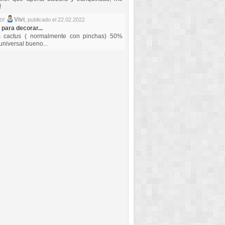
!
por
Vivi
,
publicado el 22.02.2022
 para decorar...
s cactus ( normalmente con pinchas) 50%
universal bueno...