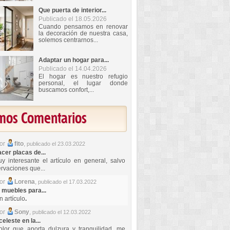
Que puerta de interior...
Publicado el 18.05.2026
Cuando pensamos en renovar
la decoración de nuestra casa,
solemos centrarnos...
Adaptar un hogar para...
Publicado el 14.04.2026
El hogar es nuestro refugio
personal, el lugar donde
buscamos confort,...
imos Comentarios
por
fito
,
publicado el 23.03.2022
er placas de...
y interesante el artículo en general, salvo
rvaciones que...
por
Lorena
,
publicado el 17.03.2022
 muebles para...
 artículo
.
por
Sony
,
publicado el 12.03.2022
celeste en la...
lor que aporta dulzura y tranquilidad, me