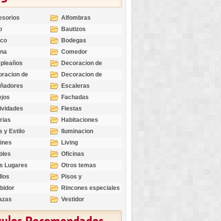
esorios
Alfombras
o
Bautizos
nco
Bodegas
ina
Comedor
pleaños
Decoracion de
Exteriores
racion de
Decoracion de
riores
Ocasiones
eñadores
Escaleras
Especiales
ejos
Fachadas
ividades
Fiestas
rias
Habitaciones
s y Estilo
Iluminacion
ines
Living
bles
Oficinas
s Lugares
Otros temas
llos
Pisos y
revestimientos
bidor
Rincones especiales
azas
Vestidor