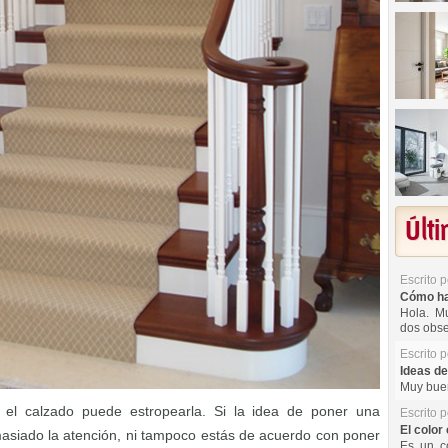
Últ
Escrito 
Cómo hac
Hola. Mu
dos obse
Escrito 
Ideas de
Muy buen
 el calzado puede estropearla. Si la idea de poner una
Escrito 
El color 
masiado la atención, ni tampoco estás de acuerdo con poner
Es un co