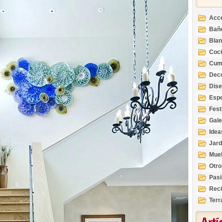
Acc
Bañ
Bla
Coc
Cum
Deco
Inte
Dis
Esp
Fest
Gale
Idea
Jard
Mue
Otro
Pasi
Reci
Terr