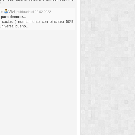
!
por
Vivi
,
publicado el 22.02.2022
 para decorar...
s cactus ( normalmente con pinchas) 50%
universal bueno...