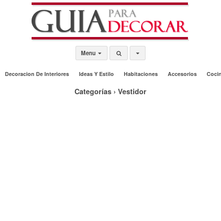
Menu
Decoracion De Interiores
Ideas Y Estilo
Habitaciones
Accesorios
Coci
Categorías ›
Vestidor