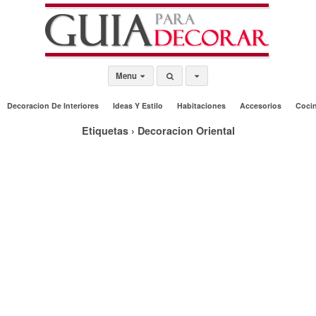
Menu
Decoracion De Interiores
Ideas Y Estilo
Habitaciones
Accesorios
Coci
Etiquetas › Decoracion Oriental