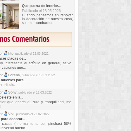
Que puerta de interior...
Publicado el 18.05.2026
Cuando pensamos en renovar
la decoración de nuestra casa,
solemos centrarnos...
imos Comentarios
por
fito
,
publicado el 23.03.2022
er placas de...
y interesante el artículo en general, salvo
rvaciones que...
por
Lorena
,
publicado el 17.03.2022
 muebles para...
 artículo
.
por
Sony
,
publicado el 12.03.2022
celeste en la...
lor que aporta dulzura y tranquilidad, me
!
por
Vivi
,
publicado el 22.02.2022
 para decorar...
s cactus ( normalmente con pinchas) 50%
universal bueno...