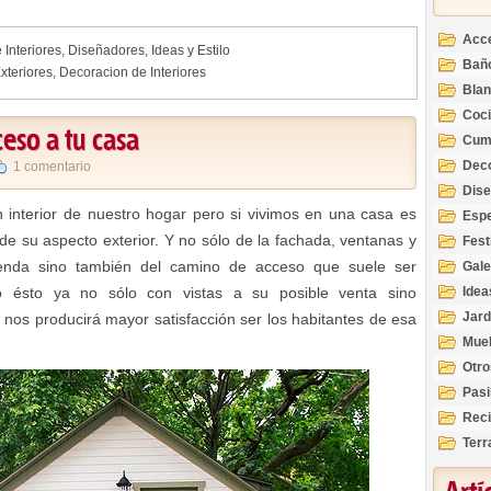
Acc
 Interiores
,
Diseñadores
,
Ideas y Estilo
Bañ
xteriores
,
Decoracion de Interiores
Bla
Coc
ceso a tu casa
Cum
Deco
1 comentario
Inte
Dis
nterior de nuestro hogar pero si vivimos en una casa es
Esp
 su aspecto exterior. Y no sólo de la fachada, ventanas y
Fest
enda sino también del camino de acceso que suele ser
Gale
o ésto ya no sólo con vistas a su posible venta sino
Idea
Jard
 nos producirá mayor satisfacción ser los habitantes de esa
Mue
Otro
Pasi
Reci
Terr