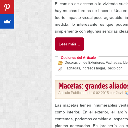
El camino de acceso a la vivienda suel
hay muchas formas de hacerlo. Una eno
fuerte impacto visual poco agradable. E
medida, lo interesante es que podem
simplemente con algunas sencillas ideas
Leer más…
Opciones del Artículo
Decoracion de Exteriores
,
Fachadas
,
Ide
Fachadas
,
ingresos hogar
,
Recibidor
Macetas: grandes aliado
Artículo Publicado el 10.02.2015 por
Javi
,
Las macetas tienen innumerables ventaj
como interior. En el exterior, el jardí
contemos, podemos cambiar el aspecto o
plantas adecuadas. En jardinería las