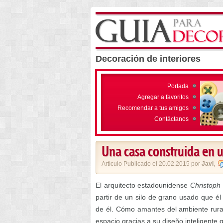
Decoración de interiores
Portada
Agregar a favoritos
Recomendar a tus amigos
Contáctanos
Una casa construida en u
Artículo Publicado el 20.02.2015 por
Javi
,
El arquitecto estadounidense
Christoph
partir de un silo de grano usado que é
de él. Cómo amantes del ambiente rural
espacio gracias a su diseño inteligente q