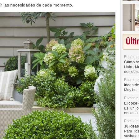
ir las necesidades de cada momento.
Últ
Escrito 
Cómo hac
Hola. Mu
dos obse
Escrito 
Ideas de
Muy buen
Escrito 
El color 
Es un co
encanta 
Escrito 
30 ideas
Para lo
sustrato 