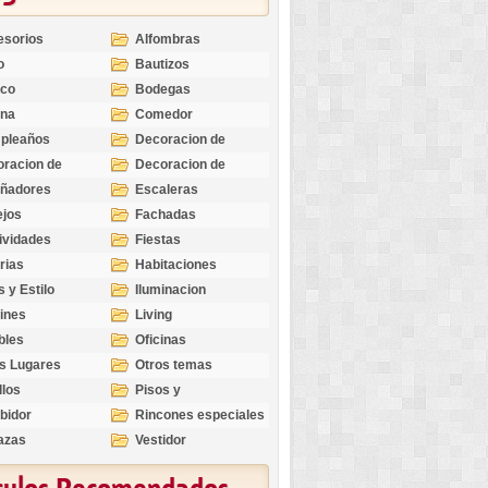
esorios
Alfombras
o
Bautizos
nco
Bodegas
ina
Comedor
pleaños
Decoracion de
Exteriores
racion de
Decoracion de
riores
Ocasiones
eñadores
Escaleras
Especiales
ejos
Fachadas
ividades
Fiestas
rias
Habitaciones
s y Estilo
Iluminacion
ines
Living
bles
Oficinas
s Lugares
Otros temas
llos
Pisos y
revestimientos
bidor
Rincones especiales
azas
Vestidor