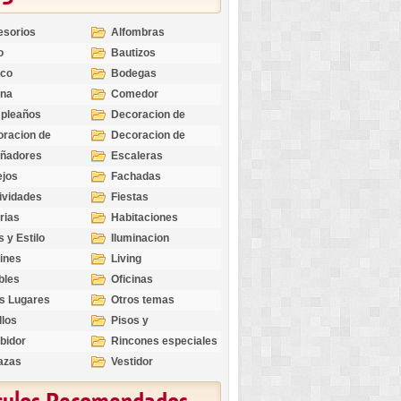
esorios
Alfombras
o
Bautizos
nco
Bodegas
ina
Comedor
pleaños
Decoracion de
Exteriores
racion de
Decoracion de
riores
Ocasiones
eñadores
Escaleras
Especiales
ejos
Fachadas
ividades
Fiestas
rias
Habitaciones
s y Estilo
Iluminacion
ines
Living
bles
Oficinas
s Lugares
Otros temas
llos
Pisos y
revestimientos
bidor
Rincones especiales
azas
Vestidor