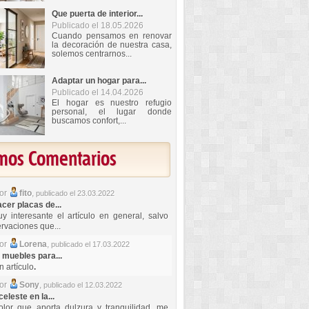
Que puerta de interior...
Publicado el 18.05.2026
Cuando pensamos en renovar
la decoración de nuestra casa,
solemos centrarnos...
Adaptar un hogar para...
Publicado el 14.04.2026
El hogar es nuestro refugio
personal, el lugar donde
buscamos confort,...
imos Comentarios
por
fito
,
publicado el 23.03.2022
er placas de...
y interesante el artículo en general, salvo
rvaciones que...
por
Lorena
,
publicado el 17.03.2022
 muebles para...
 artículo
.
por
Sony
,
publicado el 12.03.2022
celeste en la...
lor que aporta dulzura y tranquilidad, me