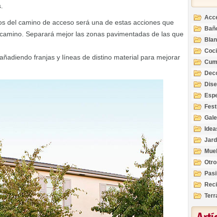
.
Acc
dos del camino de acceso será una de estas acciones que
Bañ
l camino. Separará mejor las zonas pavimentadas de las que
Bla
Coc
adiendo franjas y líneas de distino material para mejorar
Cum
Deco
Inte
Dis
Esp
Fest
Gale
Idea
Jard
Mue
Otro
Pasi
Reci
Terr