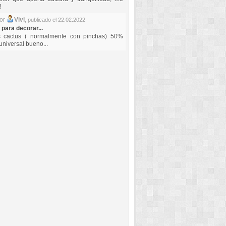
!
por
Vivi
,
publicado el 22.02.2022
 para decorar...
s cactus ( normalmente con pinchas) 50%
universal bueno...