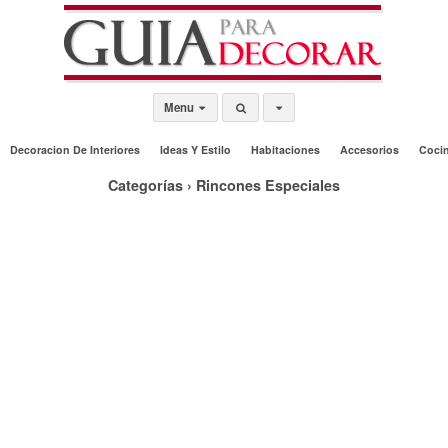
Menu
Decoracion De Interiores
Ideas Y Estilo
Habitaciones
Accesorios
Coci
Categorías ›
Rincones Especiales