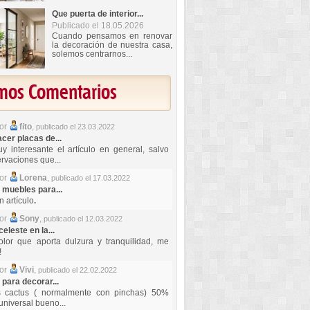
Que puerta de interior...
Publicado el 18.05.2026
Cuando pensamos en renovar
la decoración de nuestra casa,
solemos centrarnos...
imos Comentarios
por
fito
,
publicado el 23.03.2022
er placas de...
y interesante el artículo en general, salvo
rvaciones que...
por
Lorena
,
publicado el 17.03.2022
 muebles para...
 artículo
.
por
Sony
,
publicado el 12.03.2022
celeste en la...
lor que aporta dulzura y tranquilidad, me
!
por
Vivi
,
publicado el 22.02.2022
 para decorar...
s cactus ( normalmente con pinchas) 50%
universal bueno...