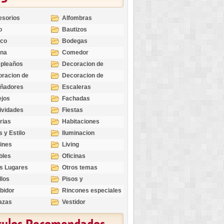
esorios
Alfombras
o
Bautizos
nco
Bodegas
ina
Comedor
pleaños
Decoracion de
Exteriores
racion de
Decoracion de
riores
Ocasiones
eñadores
Escaleras
Especiales
ejos
Fachadas
ividades
Fiestas
rias
Habitaciones
s y Estilo
Iluminacion
ines
Living
bles
Oficinas
s Lugares
Otros temas
llos
Pisos y
revestimientos
bidor
Rincones especiales
azas
Vestidor