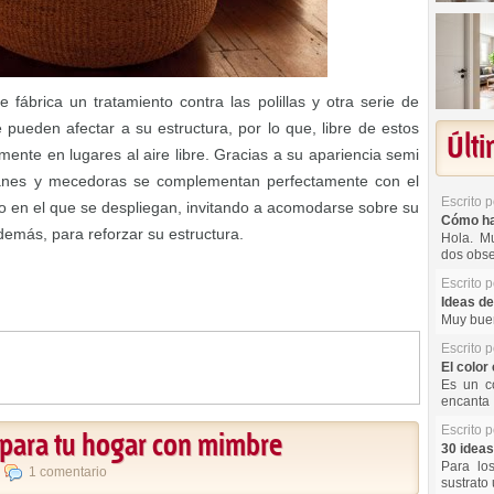
 fábrica un tratamiento contra las polillas y otra serie de
pueden afectar a su estructura, por lo que, libre de estos
Últ
ente en lugares al aire libre. Gracias a su apariencia semi
ivanes y mecedoras se complementan perfectamente con el
Escrito 
o en el que se despliegan, invitando a acomodarse sobre su
Cómo hac
demás, para reforzar su estructura.
Hola. Mu
dos obse
Escrito 
Ideas de
Muy buen
Escrito 
El color 
Es un co
encanta 
Escrito 
s para tu hogar con mimbre
30 ideas
Para lo
,
1 comentario
sustrato 