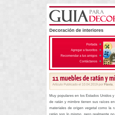
Decoración de interiores
Portada
Agregar a favoritos
Recomendar a tus amigos
Contáctanos
11 muebles de ratán y m
Artículo Publicado el 10.04.2019 por
Flavia
,
Muy populares en los Estados Unidos y 
de ratán y mimbre tienen sus raíces en
materiales de origen vegetal como la r
ratán son lo mismo, pero realmente no