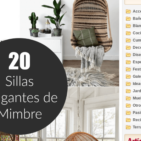
Acc
Bañ
Bla
Coc
Cum
Deco
Inte
Dis
Esp
Fest
Gale
Idea
Jard
Mue
Otro
Pasi
Reci
Terr