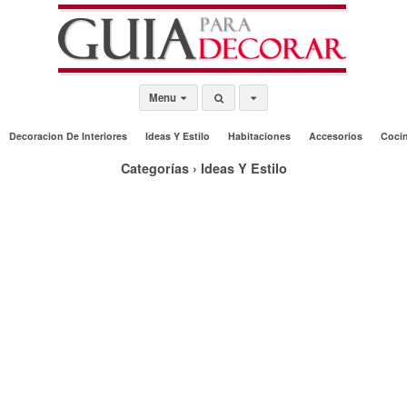
Menu
Decoracion De Interiores
Ideas Y Estilo
Habitaciones
Accesorios
Coci
Categorías ›
Ideas Y Estilo