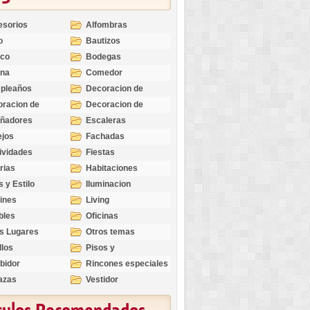
esorios
Alfombras
o
Bautizos
nco
Bodegas
ina
Comedor
pleaños
Decoracion de
Exteriores
racion de
Decoracion de
riores
Ocasiones
eñadores
Escaleras
Especiales
ejos
Fachadas
ividades
Fiestas
rias
Habitaciones
s y Estilo
Iluminacion
ines
Living
bles
Oficinas
s Lugares
Otros temas
llos
Pisos y
revestimientos
bidor
Rincones especiales
azas
Vestidor