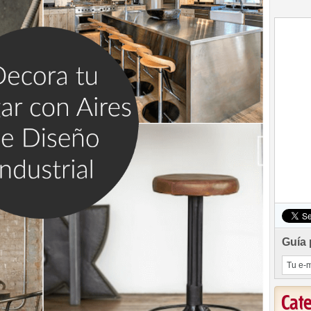
Guía 
Cat