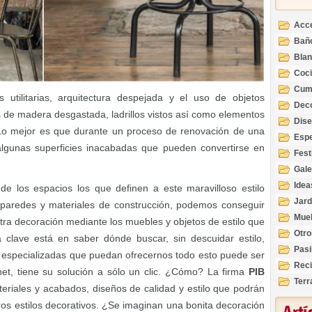
Acc
Bañ
Bla
Coc
Cum
es utilitarias, arquitectura despejada y el uso de objetos
Deco
 de madera desgastada, ladrillos vistos así como elementos
Inte
Dis
 Lo mejor es que durante un proceso de renovación de una
Esp
 algunas superficies inacabadas que pueden convertirse en
Fest
Gale
Idea
de los espacios los que definen a este maravilloso estilo
Jard
 paredes y materiales de construcción, podemos conseguir
Mue
tra decoración mediante los muebles y objetos de estilo que
Otro
clave está en saber dónde buscar, sin descuidar estilo,
Pasi
as especializadas que puedan ofrecernos todo esto puede ser
Reci
net, tiene su solución a sólo un clic. ¿Cómo? La firma
PIB
Terr
eriales y acabados, diseños de calidad y estilo que podrán
ros estilos decorativos. ¿Se imaginan una bonita decoración