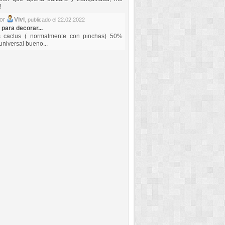
!
por
Vivi
,
publicado el 22.02.2022
 para decorar...
s cactus ( normalmente con pinchas) 50%
universal bueno...