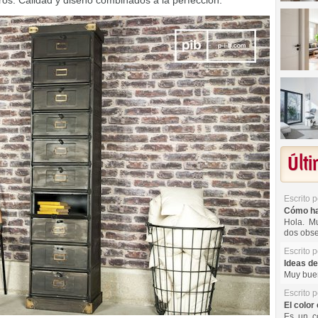
os. Calidad y diseño combinados a la perfección.
Últ
Escrito 
Cómo hac
Hola. Mu
dos obse
Escrito 
Ideas de
Muy buen
Escrito 
El color 
Es un co