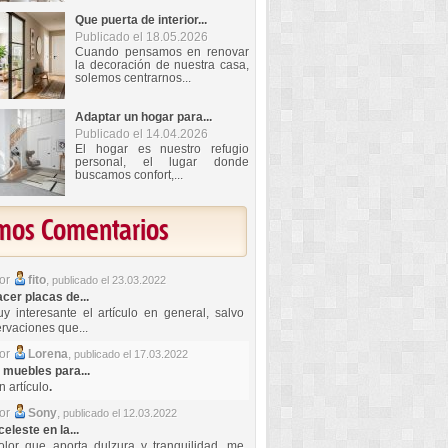
Que puerta de interior...
Publicado el 18.05.2026
Cuando pensamos en renovar
la decoración de nuestra casa,
solemos centrarnos...
Adaptar un hogar para...
Publicado el 14.04.2026
El hogar es nuestro refugio
personal, el lugar donde
buscamos confort,...
imos Comentarios
por
fito
,
publicado el 23.03.2022
er placas de...
y interesante el artículo en general, salvo
rvaciones que...
por
Lorena
,
publicado el 17.03.2022
 muebles para...
 artículo
.
por
Sony
,
publicado el 12.03.2022
celeste en la...
lor que aporta dulzura y tranquilidad, me