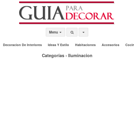
Menu
Decoracion De Interiores
Ideas Y Estilo
Habitaciones
Accesorios
Coci
Categorías ›
Iluminacion