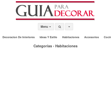
Menu
Decoracion De Interiores
Ideas Y Estilo
Habitaciones
Accesorios
Coci
Categorías ›
Habitaciones