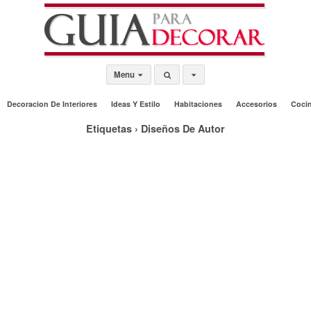
Menu
Decoracion De Interiores
Ideas Y Estilo
Habitaciones
Accesorios
Coci
Etiquetas › Diseños De Autor