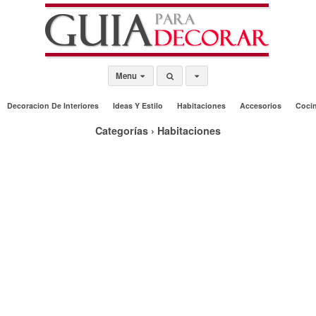
Menu
Decoracion De Interiores
Ideas Y Estilo
Habitaciones
Accesorios
Coci
Categorías ›
Habitaciones