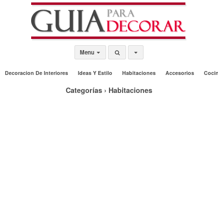
Menu
Decoracion De Interiores
Ideas Y Estilo
Habitaciones
Accesorios
Coci
Categorías ›
Habitaciones