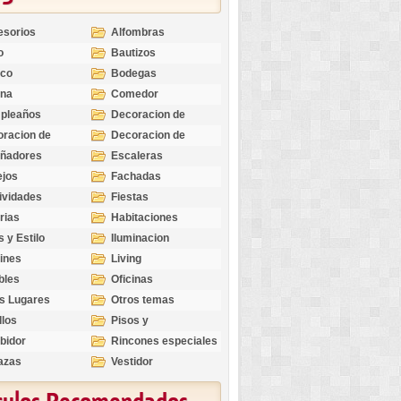
esorios
Alfombras
o
Bautizos
nco
Bodegas
ina
Comedor
pleaños
Decoracion de
Exteriores
racion de
Decoracion de
riores
Ocasiones
eñadores
Escaleras
Especiales
ejos
Fachadas
ividades
Fiestas
rias
Habitaciones
s y Estilo
Iluminacion
ines
Living
bles
Oficinas
s Lugares
Otros temas
llos
Pisos y
revestimientos
bidor
Rincones especiales
azas
Vestidor