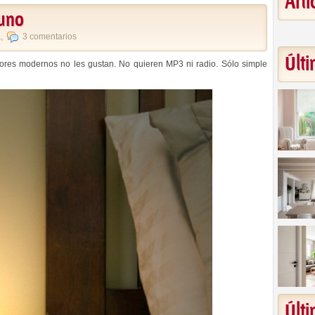
Art
 uno
a
,
3 comentarios
Últi
dores modernos no les gustan. No quieren MP3 ni radio. Sólo simple
Últ