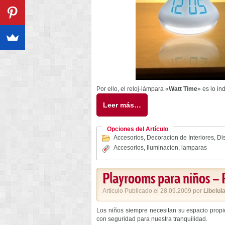
Por ello, el reloj-lámpara «
Watt Time
» es lo in
Leer más…
Opciones del Artículo
Accesorios
,
Decoracion de Interiores
,
Di
Accesorios
,
Iluminacion
,
lamparas
Playrooms para niños – 
Artículo Publicado el 28.09.2009 por
Libelul
Los niños siempre necesitan su espacio prop
con seguridad para nuestra tranquilidad.