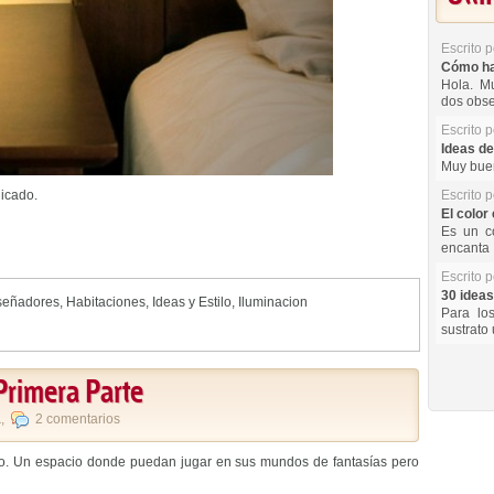
Escrito 
Cómo hac
Hola. Mu
dos obse
Escrito 
Ideas de
Muy buen
dicado.
Escrito 
El color 
Es un co
encanta 
Escrito 
30 ideas
señadores
,
Habitaciones
,
Ideas y Estilo
,
Iluminacion
Para lo
sustrato 
Primera Parte
a
,
2 comentarios
io. Un espacio donde puedan jugar en sus mundos de fantasías pero