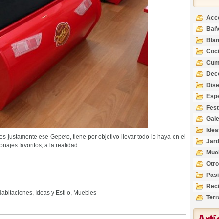
Acc
Bañ
Bla
Coc
Cum
Deco
Inte
Dis
Esp
Fest
Gale
Idea
s justamente ese Gepeto, tiene por objetivo llevar todo lo haya en el
Jard
ajes favoritos, a la realidad.
Mue
Otro
Pasi
Reci
abitaciones
,
Ideas y Estilo
,
Muebles
Terr