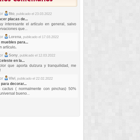
por
fito
,
publicado el 23.03.2022
er placas de...
y interesante el artículo en general, salvo
rvaciones que...
por
Lorena
,
publicado el 17.03.2022
 muebles para...
 artículo
.
por
Sony
,
publicado el 12.03.2022
celeste en la...
lor que aporta dulzura y tranquilidad, me
!
por
Vivi
,
publicado el 22.02.2022
 para decorar...
s cactus ( normalmente con pinchas) 50%
universal bueno...