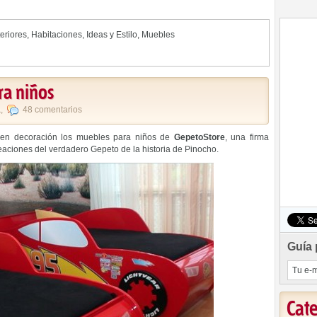
eriores
,
Habitaciones
,
Ideas y Estilo
,
Muebles
ra niños
a
,
48 comentarios
s en decoración los muebles para niños de
GepetoStore
, una firma
eaciones del verdadero Gepeto de la historia de Pinocho.
Guía 
Cat