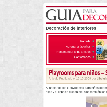
Decoración de interiores
Portada
Agregar a favoritos
Recomendar a tus amigos
Contáctanos
Playrooms para niños –
Artículo Publicado el 16.10.2009 por
Libelul
Al hablar de los «Playrooms» para niños debem
hijos y el espacio disponible, sino también los 