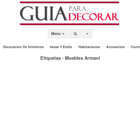
Menu
Decoracion De Interiores
Ideas Y Estilo
Habitaciones
Accesorios
Coci
Etiquetas › Muebles Armani