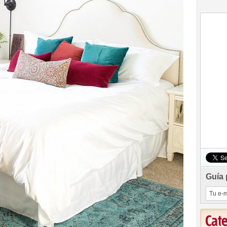
Guía 
Cat