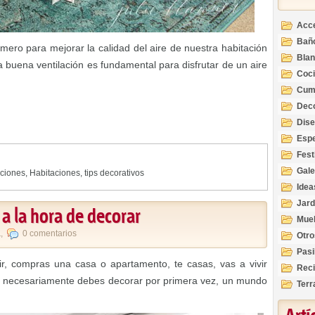
Acc
Bañ
mero para mejorar la calidad del aire de nuestra habitación
Bla
a buena ventilación es fundamental para disfrutar de un aire
Coc
Cum
Deco
Inte
Dis
Esp
Fest
Gale
aciones
,
Habitaciones
,
tips decorativos
Idea
Jard
a la hora de decorar
Mue
a
,
0 comentarios
Otro
Pasi
ir, compras una casa o apartamento, te casas, vas a vivir
Reci
ue necesariamente debes decorar por primera vez, un mundo
Terr