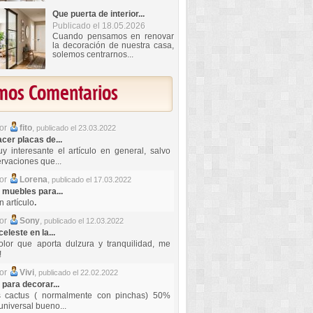
Que puerta de interior...
Publicado el 18.05.2026
Cuando pensamos en renovar
la decoración de nuestra casa,
solemos centrarnos...
imos Comentarios
por
fito
,
publicado el 23.03.2022
er placas de...
y interesante el artículo en general, salvo
rvaciones que...
por
Lorena
,
publicado el 17.03.2022
 muebles para...
 artículo
.
por
Sony
,
publicado el 12.03.2022
celeste en la...
lor que aporta dulzura y tranquilidad, me
!
por
Vivi
,
publicado el 22.02.2022
 para decorar...
s cactus ( normalmente con pinchas) 50%
universal bueno...