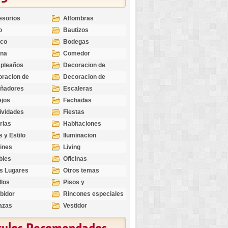
esorios
Alfombras
o
Bautizos
nco
Bodegas
ina
Comedor
pleaños
Decoracion de
Exteriores
racion de
Decoracion de
riores
Ocasiones
eñadores
Escaleras
Especiales
ejos
Fachadas
ividades
Fiestas
rias
Habitaciones
s y Estilo
Iluminacion
ines
Living
bles
Oficinas
s Lugares
Otros temas
llos
Pisos y
revestimientos
bidor
Rincones especiales
azas
Vestidor