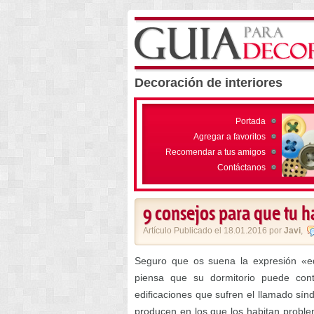
Decoración de interiores
Portada
Agregar a favoritos
Recomendar a tus amigos
Contáctanos
9 consejos para que tu h
Artículo Publicado el 18.01.2016 por
Javi
,
Seguro que os suena la expresión «ed
piensa que su dormitorio puede cont
edificaciones que sufren el llamado sí
producen en los que los habitan proble