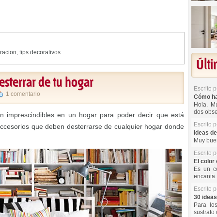
racion
,
tips decorativos
Últ
esterrar de tu hogar
Escrito 
1 comentario
Cómo hac
Hola. Mu
dos obse
 imprescindibles en un hogar para poder decir que está
Escrito 
ccesorios que deben desterrarse de cualquier hogar donde
Ideas de
Muy buen
Escrito 
El color 
Es un co
encanta 
Escrito 
30 ideas
Para lo
sustrato 