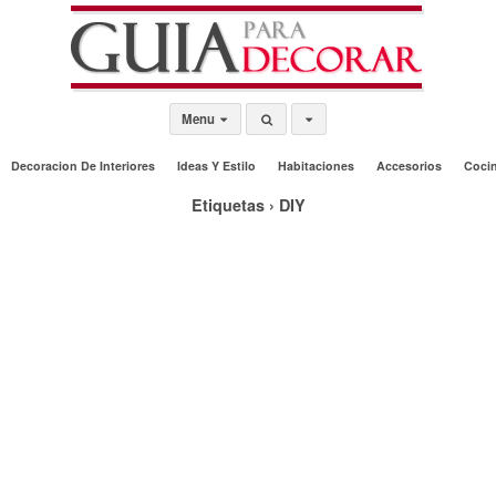
Menu
Decoracion De Interiores
Ideas Y Estilo
Habitaciones
Accesorios
Coci
Etiquetas › DIY