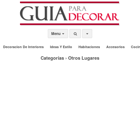
Menu
Decoracion De Interiores
Ideas Y Estilo
Habitaciones
Accesorios
Coci
Categorías ›
Otros Lugares