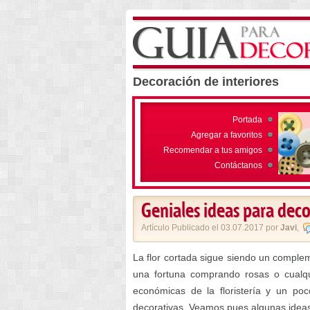
Decoración de interiores
Portada
Agregar a favoritos
Recomendar a tus amigos
Contáctanos
Geniales ideas para decor
Artículo Publicado el 03.07.2017 por
Javi
,
La flor cortada sigue siendo un comple
una fortuna comprando rosas o cualqui
económicas de la floristería y un po
decorativas. Veamos pues algunas ideas 