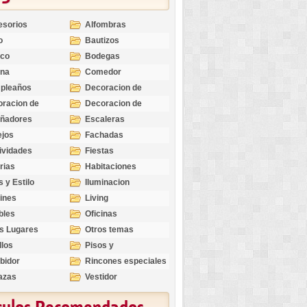
esorios
Alfombras
o
Bautizos
nco
Bodegas
ina
Comedor
pleaños
Decoracion de
Exteriores
racion de
Decoracion de
riores
Ocasiones
eñadores
Escaleras
Especiales
ejos
Fachadas
ividades
Fiestas
rias
Habitaciones
s y Estilo
Iluminacion
ines
Living
bles
Oficinas
s Lugares
Otros temas
llos
Pisos y
revestimientos
bidor
Rincones especiales
azas
Vestidor