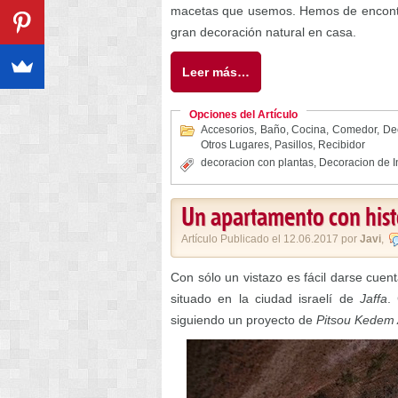
macetas que usemos. Hemos de encontra
gran decoración natural en casa.
Leer más…
Opciones del Artículo
Accesorios
,
Baño
,
Cocina
,
Comedor
,
Dec
Otros Lugares
,
Pasillos
,
Recibidor
decoracion con plantas
,
Decoracion de I
Un apartamento con histo
Artículo Publicado el 12.06.2017 por
Javi
,
Con sólo un vistazo es fácil darse cuen
situado en la ciudad israelí de
Jaffa
.
siguiendo un proyecto de
Pitsou Kedem 