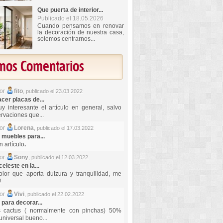
Que puerta de interior...
Publicado el 18.05.2026
Cuando pensamos en renovar
la decoración de nuestra casa,
solemos centrarnos...
imos Comentarios
por
fito
,
publicado el 23.03.2022
er placas de...
y interesante el artículo en general, salvo
rvaciones que...
por
Lorena
,
publicado el 17.03.2022
 muebles para...
 artículo
.
por
Sony
,
publicado el 12.03.2022
celeste en la...
lor que aporta dulzura y tranquilidad, me
!
por
Vivi
,
publicado el 22.02.2022
 para decorar...
s cactus ( normalmente con pinchas) 50%
universal bueno...