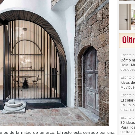
Últ
Escrito 
Cómo hac
Hola. Mu
dos obse
Escrito 
Ideas de
Muy buen
Escrito 
El color 
Es un co
encanta 
Escrito 
30 ideas
Para lo
os de la mitad de un arco. El resto está cerrado por una
sustrato 