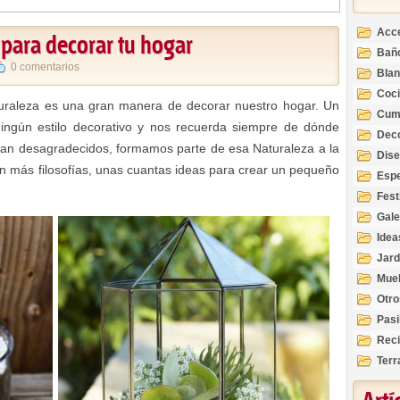
Acc
 para decorar tu hogar
Bañ
0 comentarios
Bla
Coc
turaleza es una gran manera de decorar nuestro hogar. Un
Cum
ingún estilo decorativo y nos recuerda siempre de dónde
Deco
tan desagradecidos, formamos parte de esa Naturaleza a la
Inte
Dis
n más filosofías, unas cuantas ideas para crear un pequeño
Esp
Fest
Gale
Idea
Jard
Mue
Otro
Pasi
Reci
Terr