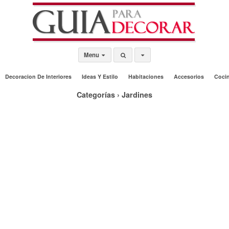
Menu
Decoracion De Interiores
Ideas Y Estilo
Habitaciones
Accesorios
Coci
Categorías ›
Jardines