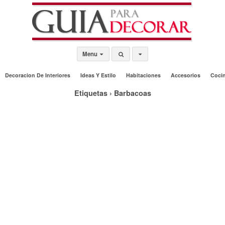
Menu
Decoracion De Interiores
Ideas Y Estilo
Habitaciones
Accesorios
Coci
Etiquetas › Barbacoas